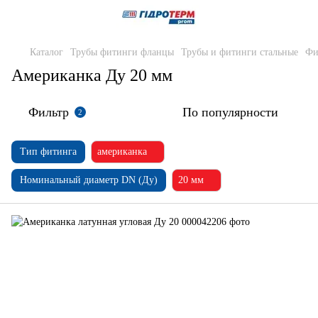
Каталог
Трубы фитинги фланцы
Трубы и фитинги стальные
Фи
Американка Ду 20 мм
Фильтр
По популярности
2
Тип фитинга
американка
Номинальный диаметр DN (Ду)
20 мм