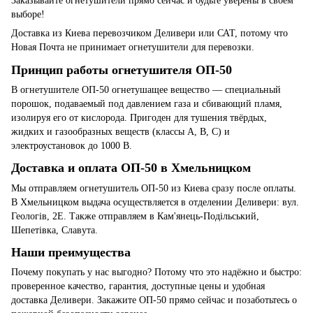
Заказывайте огнетушители прямо сейчас и будьте уверены в своем
выборе!
Доставка из Киева перевозчиком Деливери или САТ, потому что
Новая Почта не принимает огнетушители для перевозки.
Принцип работы огнетушителя ОП-50
В огнетушителе ОП-50 огнетушащее вещество — специальный
порошок, подаваемый под давлением газа и сбивающий пламя,
изолируя его от кислорода. Пригоден для тушения твёрдых,
жидких и газообразных веществ (классы A, B, C) и
электроустановок до 1000 В.
Доставка и оплата ОП-50 в Хмельницком
Мы отправляем огнетушитель ОП-50 из Киева сразу после оплаты.
В Хмельницком выдача осуществляется в отделении Деливери: вул.
Геологів, 2Е. Также отправляем в Кам'янець-Подільський,
Шепетівка, Славута.
Наши преимущества
Почему покупать у нас выгодно? Потому что это надёжно и быстро:
проверенное качество, гарантия, доступные цены и удобная
доставка Деливери. Закажите ОП-50 прямо сейчас и позаботьтесь о