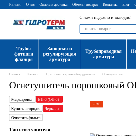
Перейти к основному контенту
Каталог
О нас
Оплата и доставка
Обмен и возврат
Контакты
Блог
С нами надежно и выгодно!
Трубы
Запорная и
Трубопроводная
Н
фитинги
регулирующая
арматура
фланцы
арматура
Главная
Каталог
Противопожарное оборудование
Огнетушители
Огнетушитель порошковый О
Маркировка:
ВП-6 (ОП-6)
−6%
Купить в городе:
Черкасы
Очистить фильтр
Тип огнетушителя