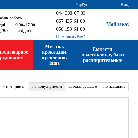
Укр
Рус
Вход
044-333-67-80
афик работы:
067 435-61-80
Мой заказ
дні:
9:00–17:00
050 153-61-80
, Вс:
вихідної
Перезвонить Вам?
Метизы,
Емкости
ивопожарное
прокладки,
пластиковые, баки
орудование
крепления,
расширительные
інше
по популярности
сначала дешевле
по названию
Сортировка: