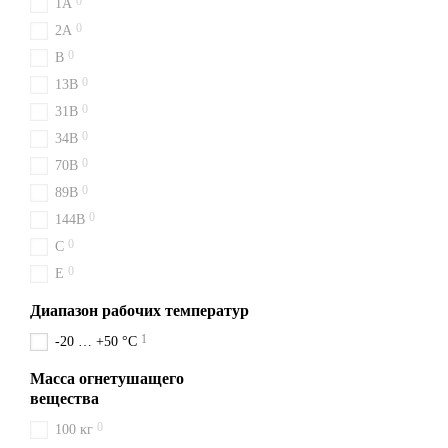
0
1A
Надёжно, быстро, выгодно 
0
2A
отправку в день оплаты. В
0
B
0
13B
0
31B
0
34B
0
70B
0
89B
0
144B
0
C
0
E
Диапазон рабочих температур
1
-20 … +50 °C
Масса огнетушащего
вещества
0
100 кг