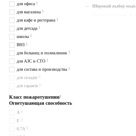
1
для офиса
Широкий выбор моде
1
для магазина
Высокое качество
: Вс
1
для кафе и ресторана
Наличие паспорта и г
1
для детсада
Быстрая доставка
: Мы
1
школы
Удобная цена
: Цены у
1
ВНЗ
С нами вы получаете быст
1
для больниц и поликлиник
сейчас и будьте уверены в 
1
для АЗС и СТО
Доставка из Киева перевоз
1
для состава и производства
0
для складів
Как работает ог
0
для гаражів
Огнетушитель ОП-6 относит
пожаров классов A, B, C и
Класс пожаротушения/
Огнетушающая способность
Получение ОП-6 
0
A
Оплаченный огнетушитель О
0
Е
отправляем в Умань, Сміла
0
0,7А
Покупайте ОП-6 