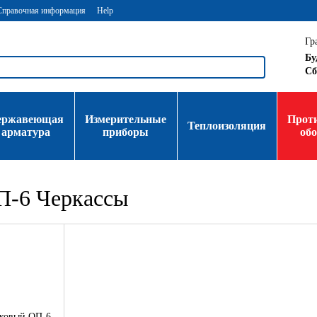
Справочная информация
Help
Гр
Бу
Сб
ержавеющая
Измерительные
Прот
Теплоизоляция
арматура
приборы
об
П-6 Черкассы