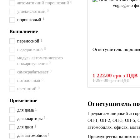
0
автоматичний порошковий
0
углекислотный
1
порошковый
Выполнение
1
переносной
0
Огнетушитель порошк
передвижной
модуль автоматического
0
пожаротушения
0
самосрабатывает
1 222.00 грн з ПДВ
0
потолочный
1 297.00 грн з ПДВ
0
настінний
Применение
Огнетушитель по
1
для дома
Предлагаем широкий ассо
1
для квартиры
ОП-1, ОП-2, ОП-3, ОП-5, О
1
для дачи
автомобилях, офисах, магаз
1
для автомобиля
Преимущества наших огн