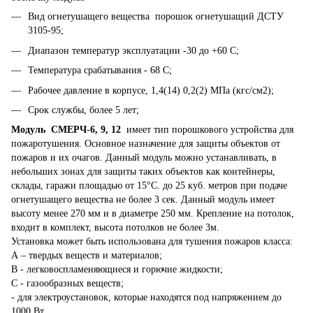
Вид огнетушащего вещества порошок огнетушащий ДСТУ
3105-95;
Диапазон температур эксплуатации -30 до +60 С;
Температура срабатывания - 68 С;
Рабочее давление в корпусе, 1,4(14) 0,2(2) МПа (кгс/см2);
Срок службы, более 5 лет;
Модуль СМЕРЧ-6, 9, 12
имеет тип порошкового устройства для
пожаротушения. Основное назначение для защиты объектов от
пожаров и их очагов. Данный модуль можно устанавливать, в
небольших зонах для защиты таких объектов как контейнеры,
склады, гаражи площадью от 15°С. до 25 куб. метров при подаче
огнетушащего вещества не более 3 сек. Данный модуль имеет
высоту менее 270 мм и в диаметре 250 мм. Крепление на потолок,
входит в комплект, высота потолков не более 3м.
Установка может быть использована для тушения пожаров класса:
А – твердых веществ и материалов;
В - легковоспламеняющиеся и горючие жидкости;
С - газообразных веществ;
- для электроустановок, которые находятся под напряжением до
1000 Вт.