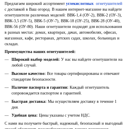
Предлагаем широкий ассортимент
углекислотных
огнетушителей
с доставкой в ​​Ваш огород. В нашем интернет-магазине вы найдете
огнетушители различных моделей: ВВК-1,4 (ОУ-2), ВВК-2 (ОУ-3),
ВВК-3,5 (ОУ-5), ВВК-5 (ОУ-7), ВВК-18 (ОУ-25), ВВК-28 (ОУ-40),
ВВК-56 (ОУ-80). Наши огнетушители подходят для использования
в разных местах: домах, квартирах, дачах, автомобилях, офисах,
магазинах, кафе, ресторанах, детских садах, школах, больницах и
складах.
Преимущества наших огнетушителей:
Широкий выбор моделей
:
У нас вы найдете огнетушители на
любой случай.
Высокое качество
:
Все товары сертифицированы и отвечают
стандартам безопасности.
Наличие паспорта и гарантии
:
Каждый огнетушитель
сопровождается паспортом и гарантией.
Быстрая доставка
:
Мы осуществляем доставку в течение 1
дня.
Удобная цена
:
Цены указаны с учетом НДС.
С нами вы получаете быстрый, надежный, безопасный и выгодный