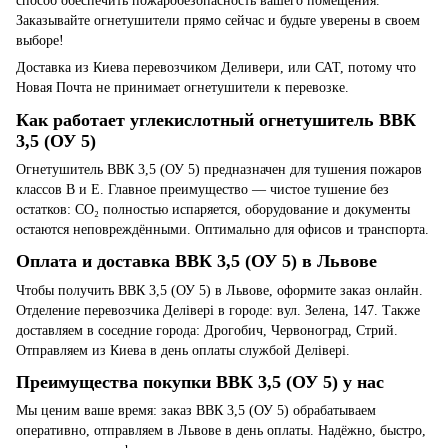
способ обеспечить пожаробезопасность вашего помещения.
Заказывайте огнетушители прямо сейчас и будьте уверены в своем
выборе!
Доставка из Киева перевозчиком Деливери, или САТ, потому что
Новая Почта не принимает огнетушители к перевозке.
Как работает углекислотный огнетушитель ВВК
3,5 (ОУ 5)
Огнетушитель ВВК 3,5 (ОУ 5) предназначен для тушения пожаров
классов B и E. Главное преимущество — чистое тушение без
остатков: CO₂ полностью испаряется, оборудование и документы
остаются неповреждёнными. Оптимально для офисов и транспорта.
Оплата и доставка ВВК 3,5 (ОУ 5) в Львове
Чтобы получить ВВК 3,5 (ОУ 5) в Львове, оформите заказ онлайн.
Отделение перевозчика Делівері в городе: вул. Зелена, 147. Также
доставляем в соседние города: Дрогобич, Червоноград, Стрий.
Отправляем из Киева в день оплаты службой Делівері.
Преимущества покупки ВВК 3,5 (ОУ 5) у нас
Мы ценим ваше время: заказ ВВК 3,5 (ОУ 5) обрабатываем
оперативно, отправляем в Львове в день оплаты. Надёжно, быстро,