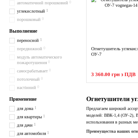
0
автоматичний порошковий
1
углекислотный
0
порошковый
Выполнение
1
переносной
0
Огнетушитель углекис
передвижной
ОУ-7
модуль автоматического
0
пожаротушения
0
самосрабатывает
3 360.00 грн з ПДВ
0
потолочный
0
настінний
Огнетушители уг
Применение
1
для дома
Предлагаем широкий ассо
моделей: ВВК-1,4 (ОУ-2), 
1
для квартиры
использования в разных мес
1
для дачи
Преимущества наших огн
1
для автомобиля