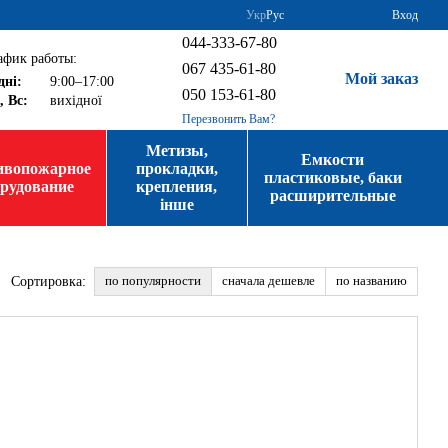
Укр
Рус
Вход
044-333-67-80
афик работы:
067 435-61-80
Мой заказ
дні:
9:00–17:00
050 153-61-80
, Вс:
вихідної
Перезвонить Вам?
Метизы,
Емкости
ивопожарное
прокладки,
пластиковые, баки
орудование
крепления,
расширительные
інше
по популярности
сначала дешевле
по названию
Сортировка: