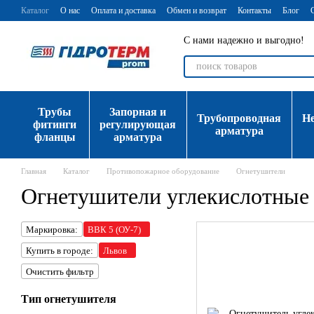
Перейти к основному контенту
Каталог
О нас
Оплата и доставка
Обмен и возврат
Контакты
Блог
С нами надежно и выгодно!
Трубы
Запорная и
Трубопроводная
Н
фитинги
регулирующая
арматура
фланцы
арматура
Главная
Каталог
Противопожарное оборудование
Огнетушители
Огнетушители углекислотные 
Маркировка:
ВВК 5 (ОУ-7)
Купить в городе:
Львов
Очистить фильтр
Тип огнетушителя