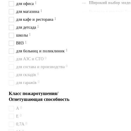
Широкий выбор моде
1
для офиса
1
для магазина
Высокое качество
:
Все
1
для кафе и ресторана
Наличие паспорта и г
1
для детсада
Быстрая доставка
:
Мы
1
школы
Удобная цена
:
Цены ук
1
ВНЗ
С нами вы получаете быст
1
для больниц и поликлиник
и будьте уверены в своем в
0
для АЗС и СТО
Доставка из Киева перевоз
0
для состава и производства
Огнетушитель ВВ
0
для складів
0
для гаражів
ВВК 5 (ОУ 7) работает за с
поверхность. Безопасен дл
Класс пожаротушения/
Оплата и доставк
Огнетушающая способность
0
A
Чтобы получить ВВК 5 (ОУ 7
0
Дрогобич, Червоноград, Ст
Е
0
0,7А
Покупай у нас — 