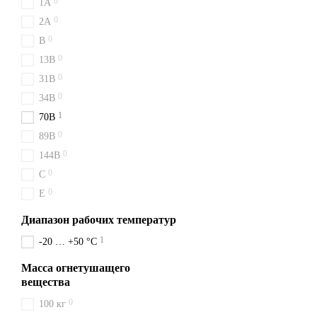
0
1A
Надёжно, быстро, выгодно 
0
2A
Львове. Поможем подобрат
0
B
0
13B
0
31B
0
34B
1
70B
0
89B
0
144B
0
C
0
E
Диапазон рабочих температур
1
-20 … +50 °C
Масса огнетушащего
вещества
0
100 кг