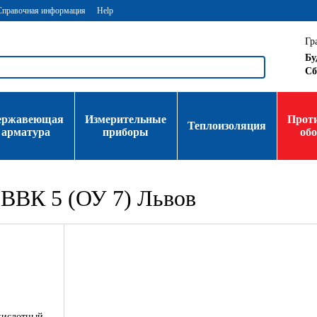
Справочная информация
Help
Гр
Бу
Сб
ержавеющая
Измерительные
Прот
Теплоизоляция
арматура
приборы
об
ВВК 5 (ОУ 7) Львов