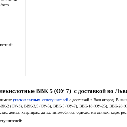
лотный
лекислотные ВВК 5 (ОУ 7) с доставкой во Льв
ртимент
углекислотных
огнетушителей
с доставкой в ​​Ваш огород. В н
ВВК-2 (ОУ-3), ВВК-3,5 (ОУ-5), ВВК-5 (ОУ-7), ВВК-18 (ОУ-25), ВВК-28 (
тах: домах, квартирах, дачах, автомобилях, офисах, магазинах, кафе, рес
етушителей: