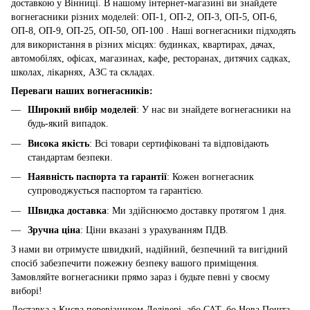
доставкою у Вінниці. В нашому інтернет-магазині ви знайдете
вогнегасники різних моделей: ОП-1, ОП-2, ОП-3, ОП-5, ОП-6,
ОП-8, ОП-9, ОП-25, ОП-50, ОП-100 . Наші вогнегасники підходять
для використання в різних місцях: будинках, квартирах, дачах,
автомобілях, офісах, магазинах, кафе, ресторанах, дитячих садках,
школах, лікарнях, АЗС та складах.
Переваги наших вогнегасників:
Широкий вибір моделей
: У нас ви знайдете вогнегасники на
будь-який випадок.
Висока якість
: Всі товари сертифіковані та відповідають
стандартам безпеки.
Наявність паспорта та гарантії
: Кожен вогнегасник
супроводжується паспортом та гарантією.
Швидка доставка
: Ми здійснюємо доставку протягом 1 дня.
Зручна ціна
: Ціни вказані з урахуванням ПДВ.
З нами ви отримуєте швидкий, надійний, безпечний та вигідний
спосіб забезпечити пожежну безпеку вашого приміщення.
Замовляйте вогнегасники прямо зараз і будьте певні у своєму
виборі!
Доставка з Києва перевізником Делівері, або САТ, бо Нова Пошта