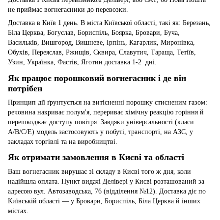
не приймає вогнегасники до перевозки.
Доставка в Київ 1 день. В міста Київської області, такі як: Березань,
Біла Церква, Богуслав, Бориспіль, Боярка, Бровари, Буча,
Васильків, Вишгород, Вишневе, Ірпінь, Кагарлик, Миронівка,
Обухів, Переяслав, Ржищів, Сквира, Славутич, Тараща, Тетіїв,
Узин, Українка, Фастів, Яготин доставка 1-2 дні.
Як працює порошковий вогнегасник і де він
потрібен
Принцип дії ґрунтується на витісненні порошку стисненим газом:
речовина накриває полум'я, перериває хімічну реакцію горіння й
перешкоджає доступу повітря. Завдяки універсальності (класи
A/B/C/E) модель застосовують у побуті, транспорті, на АЗС, у
закладах торгівлі та на виробництві.
Як отримати замовлення в Києві та області
Ваш вогнегасник вирушає зі складу в Києві того ж дня, коли
надійшла оплата. Пункт видачі Делівері у Києві розташований за
адресою вул. Автозаводська, 76 (відділення №12). Доставка діє по
Київській області — у Бровари, Бориспіль, Біла Церква й інших
містах.