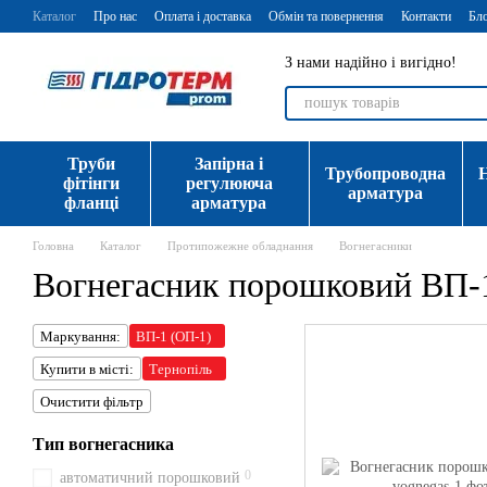
Перейти до основного контенту
Каталог
Про нас
Оплата і доставка
Обмін та повернення
Контакти
Бл
З нами надійно і вигідно!
Труби
Запірна і
Трубопроводна
фітінги
регулююча
арматура
фланці
арматура
Головна
Каталог
Протипожежне обладнання
Вогнегасники
Вогнегасник порошковий ВП-
Маркування:
ВП-1 (ОП-1)
Купити в місті:
Тернопіль
Очистити фільтр
Тип вогнегасника
0
автоматичний порошковий