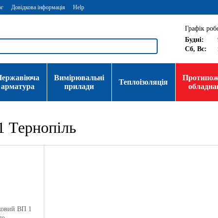
ог
Довідкова інформація
Help
Графік роб
Будні:
Сб, Вс:
Нержавіюча
Вимірювальні
Протипо
Теплоізоляція
арматура
прилади
обладна
1 Тернопіль