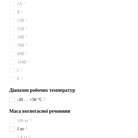
0
2A
0
B
0
13B
0
31B
0
34B
0
70B
0
89B
0
144B
0
C
0
E
Діапазон робочих температур
1
-20 … +50 °C
Маса вогнегасної речовини
0
100 кг
1
1 кг
0
1,4 кг