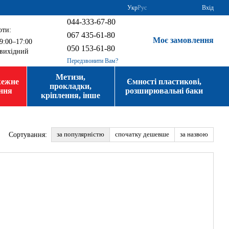
Укр
Рус
Вхід
044-333-67-80
оти:
067 435-61-80
Моє замовлення
9:00–17:00
050 153-61-80
вихідний
Передзвонити Вам?
Метизи,
жежне
Ємності пластикові,
прокладки,
ння
розширювальні баки
кріплення, інше
за популярністю
спочатку дешевше
за назвою
Сортування: