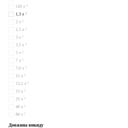
0
120 л
1
1,3 л
0
2 л
0
2,5 л
0
3 л
0
3,5 л
0
5 л
0
7 л
0
7,6 л
0
12 л
0
13,2 л
0
15 л
0
25 л
0
40 л
0
80 л
Довжина викиду