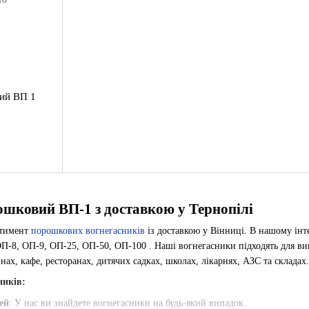
ий ВП 1
шковий ВП-1 з доставкою у Тернопілі
ртимент
порошкових вогнегасників
із доставкою у Вінниці. В нашому інт
П-8, ОП-9, ОП-25, ОП-50, ОП-100 . Наші вогнегасники підходять для вико
инах, кафе, ресторанах, дитячих садках, школах, лікарнях, АЗС та складах.
ників:
ей
: У нас ви знайдете вогнегасники на будь-який випадок.