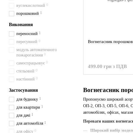
0
вуглекислотний
1
порошковий
Виконання
1
переносний
0
Вогнегасник порошков
пересувний
модуль автоматичного
0
пожарогасіння
0
самоспрацьовує
499.00 грн з ПДВ
0
стельовий
0
настінний
Вогнегасник поро
Застосування
1
для будинку
Пропонуємо широкий асо
ОП-2, ОП-3, ОП-5, ОП-6, О
1
для квартири
автомобілях, офісах, магаз
1
для дачі
Переваги наших вогнегас
1
для автомобіля
Широкий вибір модел
0
для офісу