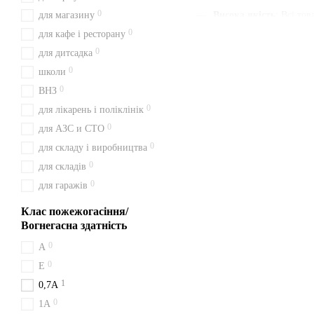
0
для магазину
Висока якість
: Всі то
0
для кафе і ресторану
Наявність паспорта та
0
для дитсадка
Швидка доставка
: Ми
0
школи
Зручна ціна
: Ціни вка
0
ВНЗ
З нами ви отримуєте швидк
0
для лікарень і поліклінік
будьте певні у своєму вибор
0
для АЗС и СТО
Доставка з Києва перевізн
0
для складу і виробництва
Що варто знати 
0
для складів
0
для гаражів
Робота вогнегасника заснов
електрообладнання та унів
Клас пожежогасіння/
Відправка й вида
Вогнегасна здатність
0
A
Відвантаження з Києва — у 
0
у Чортків, Бережани, Збара
Е
1
0,7А
0
1A