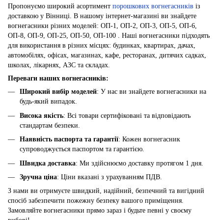
Пропонуємо широкий асортимент
порошкових вогнегасників
із
доставкою у Вінниці. В нашому інтернет-магазині ви знайдете
вогнегасники різних моделей: ОП-1, ОП-2, ОП-3, ОП-5, ОП-6,
ОП-8, ОП-9, ОП-25, ОП-50, ОП-100 . Наші вогнегасники підходять
для використання в різних місцях: будинках, квартирах, дачах,
автомобілях, офісах, магазинах, кафе, ресторанах, дитячих садках,
школах, лікарнях, АЗС та складах.
Переваги наших вогнегасників:
Широкий вибір моделей
: У нас ви знайдете вогнегасники на
будь-який випадок.
Висока якість
: Всі товари сертифіковані та відповідають
стандартам безпеки.
Наявність паспорта та гарантії
: Кожен вогнегасник
супроводжується паспортом та гарантією.
Швидка доставка
: Ми здійснюємо доставку протягом 1 дня.
Зручна ціна
: Ціни вказані з урахуванням ПДВ.
З нами ви отримуєте швидкий, надійний, безпечний та вигідний
спосіб забезпечити пожежну безпеку вашого приміщення.
Замовляйте вогнегасники прямо зараз і будьте певні у своєму