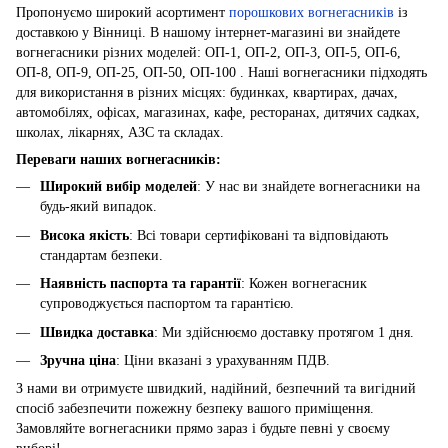
Пропонуємо широкий асортимент
порошкових вогнегасників
із
доставкою у Вінниці. В нашому інтернет-магазині ви знайдете
вогнегасники різних моделей: ОП-1, ОП-2, ОП-3, ОП-5, ОП-6,
ОП-8, ОП-9, ОП-25, ОП-50, ОП-100 . Наші вогнегасники підходять
для використання в різних місцях: будинках, квартирах, дачах,
автомобілях, офісах, магазинах, кафе, ресторанах, дитячих садках,
школах, лікарнях, АЗС та складах.
Переваги наших вогнегасників:
Широкий вибір моделей
: У нас ви знайдете вогнегасники на
будь-який випадок.
Висока якість
: Всі товари сертифіковані та відповідають
стандартам безпеки.
Наявність паспорта та гарантії
: Кожен вогнегасник
супроводжується паспортом та гарантією.
Швидка доставка
: Ми здійснюємо доставку протягом 1 дня.
Зручна ціна
: Ціни вказані з урахуванням ПДВ.
З нами ви отримуєте швидкий, надійний, безпечний та вигідний
спосіб забезпечити пожежну безпеку вашого приміщення.
Замовляйте вогнегасники прямо зараз і будьте певні у своєму