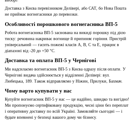
виборі!
Доставка з Києва перевізником Делівері, або САТ, бо Нова Пошта
не приймає вогнегасники до перевозки.
Особливості порошкового вогнегасника ВП-5
Робота вогнегасника ВП-5 заснована на викиді порошку під дією
тиску: речовина накриває вогнище й припиняє горіння. Пристрій
універсальний — гасить пожежі класів A, B, C та E, працює в
діапазоні від -20 до +50 °C.
Доставка та оплата ВП-5 у Чернігові
Ми надсилаємо вогнегасник ВП-5 з Києва одразу після оплати. У
Чернігові видача здійснюється у відділенні Делівері: вул.
Любецька, 189. Також відправляємо у Ніжин, Прилуки, Бахмач.
Чому варто купувати у нас
Купуйте вогнегасник ВП-5 у нас — це надійно, швидко та вигідно!
Ми пропонуємо сертифіковану продукцію, чесні ціни без переплат
і оперативну доставку по всій Україні. Замовляйте сьогодні — і
будьте впевнені у безпеці вашого дому чи бізнесу.