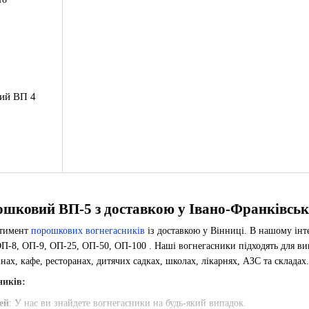
ий ВП 4
ошковий ВП-5 з доставкою у Івано-Франківсь
ртимент
порошкових вогнегасників
із доставкою у Вінниці. В нашому інт
П-8, ОП-9, ОП-25, ОП-50, ОП-100 . Наші вогнегасники підходять для вико
инах, кафе, ресторанах, дитячих садках, школах, лікарнях, АЗС та складах.
ників:
ей
: У нас ви знайдете вогнегасники на будь-який випадок.