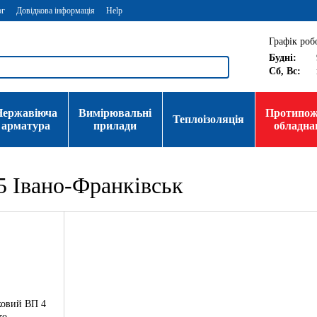
ог
Довідкова інформація
Help
Графік роб
Будні:
Сб, Вс:
Нержавіюча
Вимірювальні
Протипо
Теплоізоляція
арматура
прилади
обладна
 Івано-Франківськ