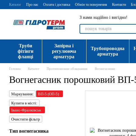
Перейти до основного контенту
Каталог
Про нас
Оплата і доставка
Обмін та повернення
Контакти
Бл
З нами надійно і вигідно!
Труби
Запірна і
Трубопроводна
фітінги
регулююча
арматура
фланці
арматура
Головна
Каталог
Протипожежне обладнання
Вогнегасники
Вогнегасник порошковий ВП-5
Маркування:
ВП-5 (ОП-5)
Купити в місті:
Івано-Франківськ
Очистити фільтр
Тип вогнегасника