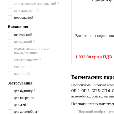
0
автоматичний порошковий
0
вуглекислотний
1
порошковий
Виконання
1
переносний
Вогнегасник порошков
0
пересувний
модуль автоматичного
0
пожарогасіння
1 032.00 грн з ПДВ
0
самоспрацьовує
0
стельовий
0
настінний
Вогнегасник пор
Застосування
Пропонуємо широкий асо
1
ОП-2, ОП-3, ОП-5, ОП-6, О
для будинку
автомобілях, офісах, магаз
1
для квартири
Переваги наших вогнегас
1
для дачі
1
для автомобіля
Широкий вибір модел