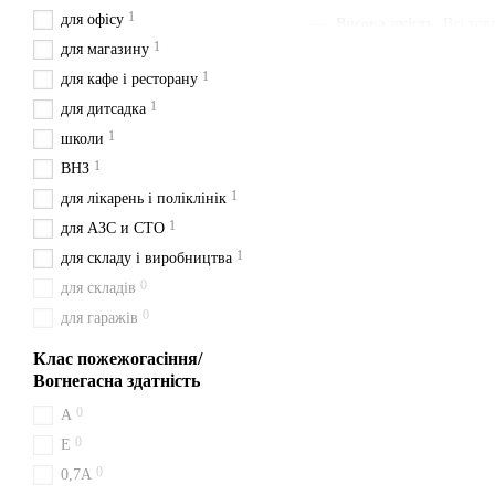
1
для офісу
Висока якість
: Всі то
1
для магазину
Наявність паспорта та
1
для кафе і ресторану
Швидка доставка
: Ми
1
для дитсадка
Зручна ціна
: Ціни вка
1
школи
З нами ви отримуєте швидк
1
ВНЗ
будьте певні у своєму вибор
1
для лікарень і поліклінік
Доставка з Києва перевізн
1
для АЗС и СТО
Особливості пор
1
для складу і виробництва
0
для складів
Робота вогнегасника ВП-5 
0
класів A, B, C та E, працює
для гаражів
Доставка та опла
Клас пожежогасіння/
Вогнегасна здатність
Ми надсилаємо вогнегасник 
0
A
Калуш, Коломия, Надвірна.
0
Е
З нами зручно та
0
0,7А
Обирайте перевіреного прод