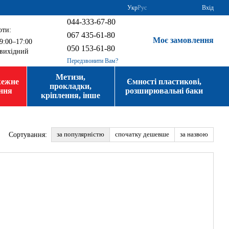
Укр
Рус
Вхід
044-333-67-80
оти:
067 435-61-80
Моє замовлення
9:00–17:00
050 153-61-80
вихідний
Передзвонити Вам?
Метизи,
жежне
Ємності пластикові,
прокладки,
ння
розширювальні баки
кріплення, інше
за популярністю
спочатку дешевше
за назвою
Сортування: