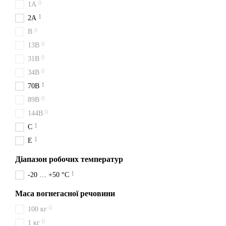
0
1A
доставку у ваше місто.
1
2A
0
B
0
13B
0
31B
0
34B
1
70B
0
89B
0
144B
1
C
1
E
Діапазон робочих температур
1
-20 … +50 °C
Маса вогнегасної речовини
0
100 кг
0
1 кг