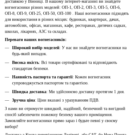
доставкою у Вінниці. В нашому інтернет-магазині ви знайдете
вогнегасники різних моделей: ОП-1, ОП-2, ОП-3, ОП-5, ОП-6,
ОП-8, ОП-9, ОП-25, ОП-50, ОП-100 . Наші вогнегасники підходять
для використання в різних місцях: будинках, квартирах, дачах,
автомобілях, офісах, магазинах, кафе, ресторанах, дитячих садках,
школах, лікарнях, АЗС та складах.
Переваги наших вогнегасників:
Широкий вибір моделей
: У нас ви знайдете вогнегасники на
будь-який випадок.
Висока якість
: Всі товари сертифіковані та відповідають
стандартам безпеки.
Наявність паспорта та гарантії
: Кожен вогнегасник
супроводжується паспортом та гарантією.
Швидка доставка
: Ми здійснюємо доставку протягом 1 дня.
Зручна ціна
: Ціни вказані з урахуванням ПДВ.
З нами ви отримуєте швидкий, надійний, безпечний та вигідний
спосіб забезпечити пожежну безпеку вашого приміщення.
Замовляйте вогнегасники прямо зараз і будьте певні у своєму
виборі!
Доставка з Києва перевізником Делівері, або САТ, бо Нова Пошта