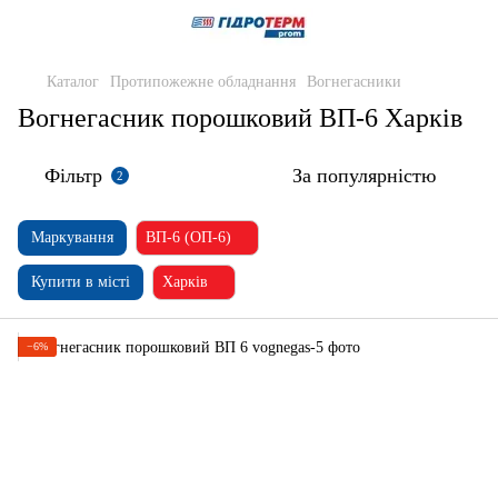
Каталог
Протипожежне обладнання
Вогнегасники
Вогнегасник порошковий ВП-6 Харків
Фільтр
За популярністю
2
Маркування
ВП-6 (ОП-6)
Купити в місті
Харків
−6%