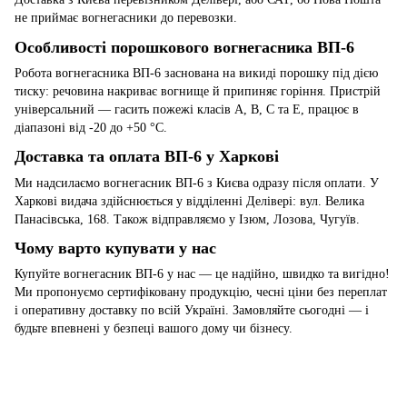
не приймає вогнегасники до перевозки.
Особливості порошкового вогнегасника ВП-6
Робота вогнегасника ВП-6 заснована на викиді порошку під дією
тиску: речовина накриває вогнище й припиняє горіння. Пристрій
універсальний — гасить пожежі класів A, B, C та E, працює в
діапазоні від -20 до +50 °C.
Доставка та оплата ВП-6 у Харкові
Ми надсилаємо вогнегасник ВП-6 з Києва одразу після оплати. У
Харкові видача здійснюється у відділенні Делівері: вул. Велика
Панасівська, 168. Також відправляємо у Ізюм, Лозова, Чугуїв.
Чому варто купувати у нас
Купуйте вогнегасник ВП-6 у нас — це надійно, швидко та вигідно!
Ми пропонуємо сертифіковану продукцію, чесні ціни без переплат
і оперативну доставку по всій Україні. Замовляйте сьогодні — і
будьте впевнені у безпеці вашого дому чи бізнесу.