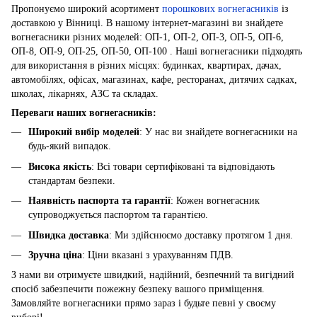
Пропонуємо широкий асортимент
порошкових вогнегасників
із
доставкою у Вінниці. В нашому інтернет-магазині ви знайдете
вогнегасники різних моделей: ОП-1, ОП-2, ОП-3, ОП-5, ОП-6,
ОП-8, ОП-9, ОП-25, ОП-50, ОП-100 . Наші вогнегасники підходять
для використання в різних місцях: будинках, квартирах, дачах,
автомобілях, офісах, магазинах, кафе, ресторанах, дитячих садках,
школах, лікарнях, АЗС та складах.
Переваги наших вогнегасників:
Широкий вибір моделей
: У нас ви знайдете вогнегасники на
будь-який випадок.
Висока якість
: Всі товари сертифіковані та відповідають
стандартам безпеки.
Наявність паспорта та гарантії
: Кожен вогнегасник
супроводжується паспортом та гарантією.
Швидка доставка
: Ми здійснюємо доставку протягом 1 дня.
Зручна ціна
: Ціни вказані з урахуванням ПДВ.
З нами ви отримуєте швидкий, надійний, безпечний та вигідний
спосіб забезпечити пожежну безпеку вашого приміщення.
Замовляйте вогнегасники прямо зараз і будьте певні у своєму