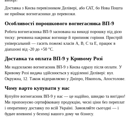
виборі!
Доставка з Києва перевізником Делівері, або САТ, бо Нова Пошта
не приймає вогнегасники до перевозки.
Особливості порошкового вогнегасника ВП-9
Робота вогнегасника ВП-9 заснована на викиді порошку під дією
тиску: речовина накриває вогнище й припиняє горіння. Пристрій
універсальний — гасить пожежі класів A, B, C та E, працює в
діапазоні від -20 до +50 °C.
Доставка та оплата ВП-9 у Кривому Розі
Ми надсилаємо вогнегасник ВП-9 з Києва одразу після оплати. У
Кривому Розі видача здійснюється у відділенні Делівері: вул.
Окружна, 12. Також відправляємо у Дніпро, Нікополь, Апостолове.
Чому варто купувати у нас
Купуйте вогнегасник ВП-9 у нас — це надійно, швидко та вигідно!
Ми пропонуємо сертифіковану продукцію, чесні ціни без переплат
і оперативну доставку по всій Україні. Замовляйте сьогодні — і
будьте впевнені у безпеці вашого дому чи бізнесу.