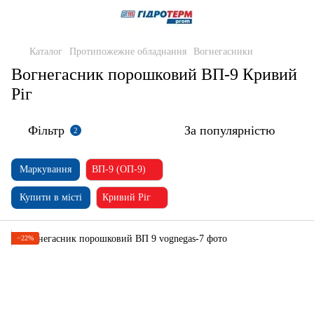
Каталог
Протипожежне обладнання
Вогнегасники
Вогнегасник порошковий ВП-9 Кривий
Ріг
Фільтр
За популярністю
2
Маркування
ВП-9 (ОП-9)
Купити в місті
Кривий Ріг
−22%