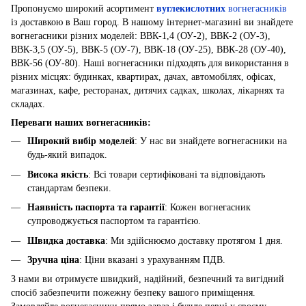
Пропонуємо широкий асортимент
вуглекислотних
вогнегасників
із доставкою в Ваш город. В нашому інтернет-магазині ви знайдете
вогнегасники різних моделей: ВВК-1,4 (ОУ-2), ВВК-2 (ОУ-3),
ВВК-3,5 (ОУ-5), ВВК-5 (ОУ-7), ВВК-18 (ОУ-25), ВВК-28 (ОУ-40),
ВВК-56 (ОУ-80). Наші вогнегасники підходять для використання в
різних місцях: будинках, квартирах, дачах, автомобілях, офісах,
магазинах, кафе, ресторанах, дитячих садках, школах, лікарнях та
складах.
Переваги наших вогнегасників:
Широкий вибір моделей
: У нас ви знайдете вогнегасники на
будь-який випадок.
Висока якість
: Всі товари сертифіковані та відповідають
стандартам безпеки.
Наявність паспорта та гарантії
: Кожен вогнегасник
супроводжується паспортом та гарантією.
Швидка доставка
: Ми здійснюємо доставку протягом 1 дня.
Зручна ціна
: Ціни вказані з урахуванням ПДВ.
З нами ви отримуєте швидкий, надійний, безпечний та вигідний
спосіб забезпечити пожежну безпеку вашого приміщення.