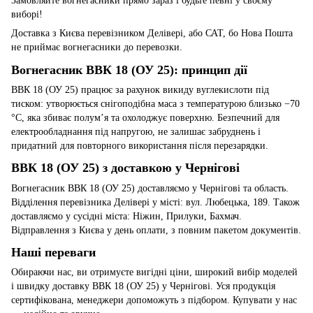
Замовляйте вогнегасники прямо зараз і будьте певні у своєму
виборі!
Доставка з Києва перевізником Делівері, або САТ, бо Нова Пошта
не приймає вогнегасники до перевозки.
Вогнегасник ВВК 18 (ОУ 25): принцип дії
ВВК 18 (ОУ 25) працює за рахунок викиду вуглекислоти під
тиском: утворюється снігоподібна маса з температурою близько −70
°C, яка збиває полум’я та охолоджує поверхню. Безпечний для
електрообладнання під напругою, не залишає забруднень і
придатний для повторного використання після перезарядки.
ВВК 18 (ОУ 25) з доставкою у Чернігові
Вогнегасник ВВК 18 (ОУ 25) доставляємо у Чернігові та область.
Відділення перевізника Делівері у місті: вул. Любецька, 189. Також
доставляємо у сусідні міста: Ніжин, Прилуки, Бахмач.
Відправлення з Києва у день оплати, з повним пакетом документів.
Наші переваги
Обираючи нас, ви отримуєте вигідні ціни, широкий вибір моделей
і швидку доставку ВВК 18 (ОУ 25) у Чернігові. Уся продукція
сертифікована, менеджери допоможуть з підбором. Купувати у нас