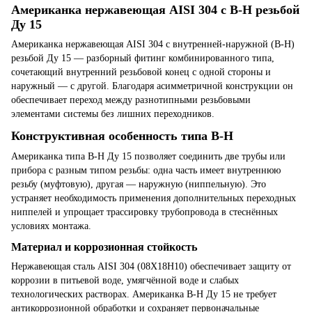
Американка нержавеющая AISI 304 с В-Н резьбой
Ду 15
Американка нержавеющая AISI 304 с внутренней-наружной (В-Н)
резьбой Ду 15 — разборный фитинг комбинированного типа,
сочетающий внутренний резьбовой конец с одной стороны и
наружный — с другой. Благодаря асимметричной конструкции он
обеспечивает переход между разнотипными резьбовыми
элементами системы без лишних переходников.
Конструктивная особенность типа В-Н
Американка типа В-Н Ду 15 позволяет соединить две трубы или
прибора с разным типом резьбы: одна часть имеет внутреннюю
резьбу (муфтовую), другая — наружную (ниппельную). Это
устраняет необходимость применения дополнительных переходных
ниппелей и упрощает трассировку трубопровода в стеснённых
условиях монтажа.
Материал и коррозионная стойкость
Нержавеющая сталь AISI 304 (08Х18Н10) обеспечивает защиту от
коррозии в питьевой воде, умягчённой воде и слабых
технологических растворах. Американка В-Н Ду 15 не требует
антикоррозионной обработки и сохраняет первоначальные