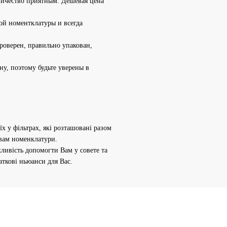
ничество приятным. Дешевая цена
й номентклатуры и всегда
проверен, правильно упакован,
, поэтому будьте уверены в
х у фільтрах, які розташовані разом
вам номенклатури.
ливість допомогти Вам у совете та
аткові ньюанси для Вас.