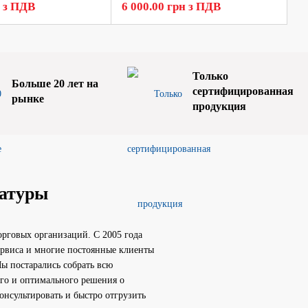
н з ПДВ
6 000.00 грн з ПДВ
2
Только
Больше 20 лет на
сертифицированная
рынке
продукция
матуры
орговых организаций. С 2005 года
сервиса и многие постоянные клиенты
ы постарались собрать всю
го и оптимального решения о
нсультировать и быстро отгрузить