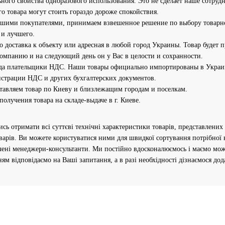
ного свойства одноразового использования. Это не сделает наше сотруд
го товара могут стоить гораздо дороже спокойствия.
ашими покупателями, принимаем взвешенное решение по выбору товарно
 и лучшего.
о доставка к объекту или адресная в любой город Украины. Товар будет 
омпанию и на следующий день он у Вас в целости и сохранности.
да плательщики НДС. Наши товары официально импортированы в Украину
истрации НДС и других бухгалтерских документов.
ставляем товар по Киеву и близлежащим городам и поселкам.
олучения товара на складе-выдаче в г. Киеве.
сь отримати всі суттєві технічні характеристики товарів, представлених ї
оварів.
Ви можете користуватися ними для швидкої сортування потрібної 
чені менеджери-консультанти.
Ми постійно вдосконалюємось і маємо мож
ям відповідаємо на Ваші запитання, а в разі необхідності дізнаємося дод