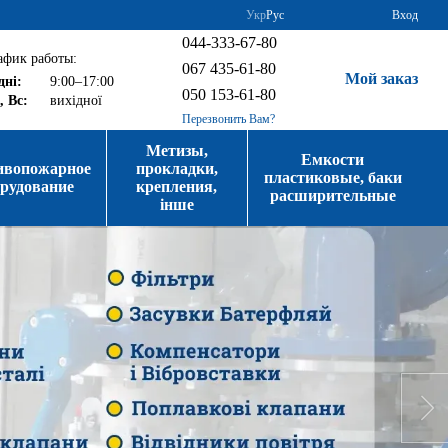
Укр
Рус
Вход
044-333-67-80
афик работы:
067 435-61-80
Мой заказ
дні:
9:00–17:00
050 153-61-80
, Вс:
вихідної
Перезвонить Вам?
Метизы,
Емкости
ивопожарное
прокладки,
пластиковые, баки
орудование
крепления,
расширительные
інше