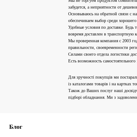
Мы не торгуем продуктом сомнитель
забудется, а неприятности от дешево
Основываюсь на обратной связи с н
обеспечиваем выбор среди хорошего
Удобные условия по доставке. Будь т
вовремя доставлен в транспортную к
Мы проверенная компания с 2003 го
правильности, своевременности рег
Силами своего отдела логистики до
Есть возможность самостоятельного п
Для зручності покупців ми постарали
із каталогами товарів і на картках т
Також до Ваших послуг наші досвід
підборі обладнання.
Ми з задоволенн
Блог