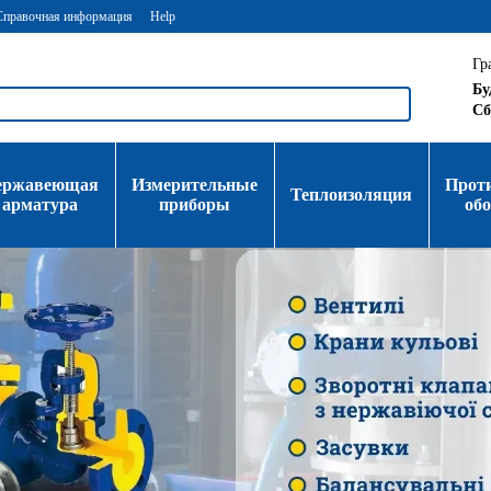
Справочная информация
Help
Гр
Бу
Сб
ержавеющая
Измерительные
Прот
Теплоизоляция
арматура
приборы
об