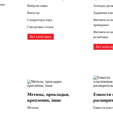
ьные
Вибровставки
Затворы дис
Вантузы
Задвижки кл
Сапараторы пара
Фитинги из н
приварные
Смотровые стекла
Фитинги из н
Все категории
резьбовые
Все катего
Метизы, прокладки,
Емкости 
крепления, інше
расшири
Метизы
Емкости плас