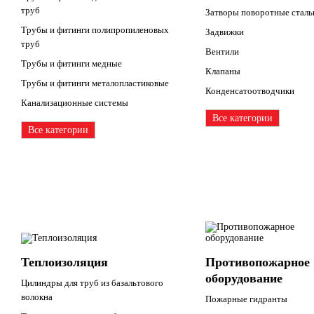
труб
Затворы поворотные стал
Трубы и фитинги полипропиленовых
Задвижки
труб
Вентили
Трубы и фитинги медные
Клапаны
Трубы и фитинги металопластиковые
Конденсатоотводчики
Канализационные системы
Все категории
Все категории
Теплоизоляция
Противопожарное
оборудование
Цилиндры для труб из базальтового
волокна
Пожарные гидранты