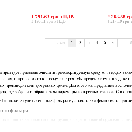
1 791.63 грн з ПДВ
2 263.38 г
3 193.11 грн з ПДВ
4 217.19 грн
Назад
1
2
3
4
5
6
...
й арматуре призваны очистить транспортируемую среду от твердых вклю
ования, и привести его к выходу из строя. Мы представляем к продаже 
ых производителей для разных целей. Для этого мы предлагаем воспольз
аров, где собрали отображаютсяя параметры конкретных товаров. С их по
 Вы можете купить сетчатые фильтры муфтового или фланцевого присое
того фильтра
новая смонтированная система трубопроводов и новое оборудование, не 
й, которые каким-то образом попали или образовались в процессе экспл