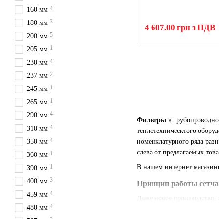
4
160 мм
3
180 мм
4 607.00 грн з ПДВ
5
200 мм
1
205 мм
4
230 мм
2
237 мм
1
245 мм
1
265 мм
4
290 мм
Фильтры
в трубопроводно
4
310 мм
теплотехническтого оборуд
4
350 мм
номенклатурного ряда разн
слева от предлагаемых тов
1
360 мм
1
В нашем интернет магазине
390 мм
3
400 мм
Принцип работы сетча
4
459 мм
Даже новое производство, 
4
480 мм
твердых частиц и включени