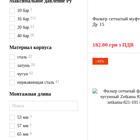
Максимальное давление Ру
1
10 бар
111
Фильтр сетчатый муф
16 бар
Ду 15
12
20 бар
26
40 бар
182.00 грн з ПДВ
Материал корпуса
22
сталь
−45%
24
латунь
62
чугун
42
нержавеющая сталь
Монтажная длина
3
53 мм
1
57 мм
4
65 мм