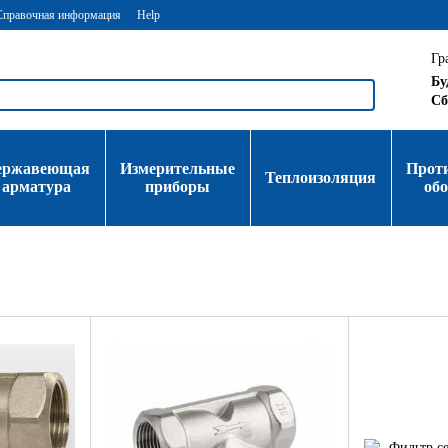
Справочная информация
Help
Гр
Бу
Сб
ержавеющая
Измерительные
Прот
Теплоизоляция
арматура
приборы
об