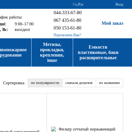
Укр
Рус
Вход
044-333-67-80
афик работы:
067 435-61-80
Мой заказ
дні:
9:00–17:00
050 153-61-80
, Вс:
вихідної
Перезвонить Вам?
Метизы,
Емкости
ивопожарное
прокладки,
пластиковые, баки
орудование
крепления,
расширительные
інше
по популярности
сначала дешевле
по названию
Сортировка: