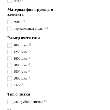
Материал корпуса
чугун
. 
сетка
вид материала не дорогой,
Материал фильтрующего
Постоянно в наличии чугун
элемента
Материал корпуса
латунь
.
22
сталь
бытовых и комунальных сис
128
нержавеющая сталь
Материал корпуса
нержаве
устойчивый к температурам 
Размер ячеек сита
слабоаггрессивных трансп
38
1000 мкм
оптимальный вариант в по
14
1250 мкм
Муфтовый или фланц
8
1600 мкм
На самом деле есть еще и 
6
2000 мкм
трубопроводов. Сварные фи
8
1500 мкм
2
3000 мкм
Фланцевое
соединение при
7
2 мм
быть: чугун, сталь, нержа
Тип очистки
применять эти фильтры.
150
для грубой очистки
Муфтовое
соединение. Ма
ставят перед счетчиком во