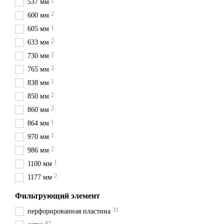
2
твердые частицы, которые 
537 мм
грубой очистки, который п
2
600 мм
Транспортируемая среда про
1
605 мм
50 мкм до 200 мкм. Включен
2
633 мм
трубопровод для дальнейш
2
730 мм
Форма фильтра и расположе
2
765 мм
технологического процесса
1
838 мм
2
850 мм
Выбор сетчатого фильт
2
860 мм
1
Технические характеристик
864 мм
постарались вынести все э
1
970 мм
условия эксплуатации Ваш
2
986 мм
менеджерам, которые помог
1
1100 мм
Материал корпуса сет
2
1177 мм
Для разных технологически
Фильтрующий элемент
работать продолжительное 
материалами такими как: чу
31
перфорированная пластина
97