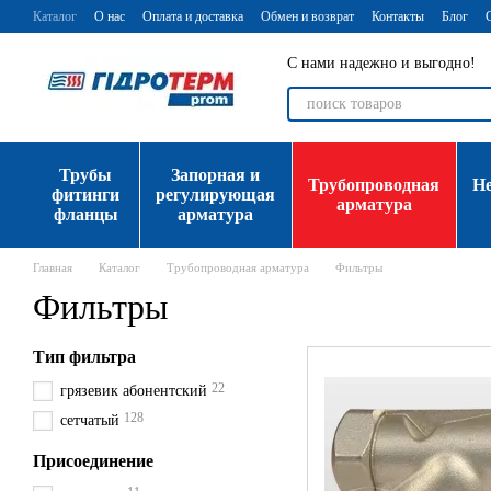
Перейти к основному контенту
Каталог
О нас
Оплата и доставка
Обмен и возврат
Контакты
Блог
С нами надежно и выгодно!
Трубы
Запорная и
Трубопроводная
Н
фитинги
регулирующая
арматура
фланцы
арматура
Главная
Каталог
Трубопроводная арматура
Фильтры
Фильтры
Тип фильтра
22
грязевик абонентский
128
сетчатый
Присоединение