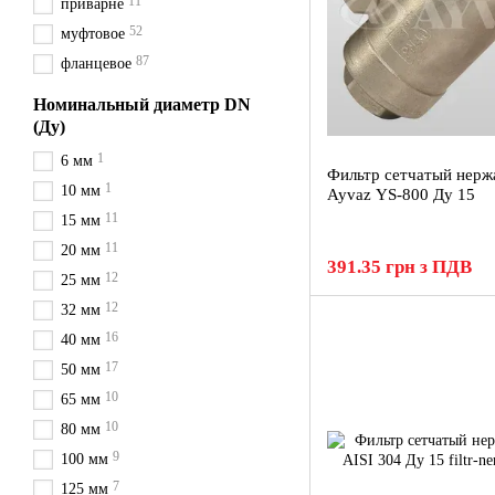
11
приварне
52
муфтовое
87
фланцевое
Номинальный диаметр DN
(Ду)
1
6 мм
Фильтр сетчатый нер
1
10 мм
Ayvaz YS-800 Ду 15
11
15 мм
11
20 мм
391.35 грн з ПДВ
12
25 мм
12
32 мм
16
40 мм
17
50 мм
10
65 мм
10
80 мм
9
100 мм
7
125 мм