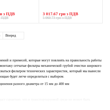
рн з ПДВ
3 017.67 грн з ПДВ
 з ПДВ
5 060.73 грн з ПДВ
8
Вперед
чений и примесей, которые могут повлиять на правильность работы
и монтажу сетчатые фильтры механической грубой очистки широкого
оваться фильтром технических характеристик, который мы вынесли
мощью будет легче определиться с выбором.
динения разного диаметра от 15 мм до 400 мм
даст гарантию, что в транспортируемой среде не может быть
уатации в трубопроводе. Окалина или песок, мелкие или крупные