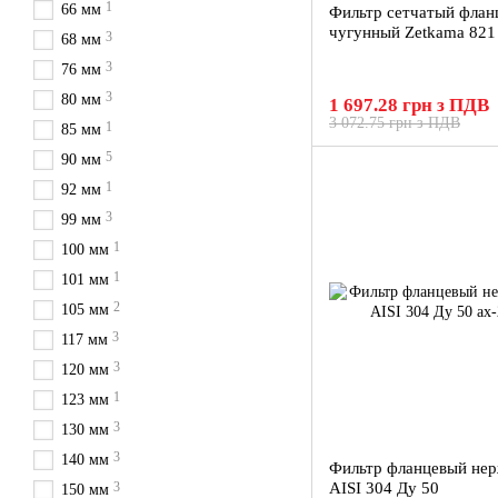
1
66 мм
Фильтр сетчатый флан
чугунный Zetkama 821
3
68 мм
3
76 мм
3
80 мм
1 697.28 грн з ПДВ
3 072.75 грн з ПДВ
1
85 мм
5
90 мм
1
92 мм
3
99 мм
1
100 мм
1
101 мм
2
105 мм
3
117 мм
3
120 мм
1
123 мм
3
130 мм
3
140 мм
Фильтр фланцевый не
3
AISI 304 Ду 50
150 мм