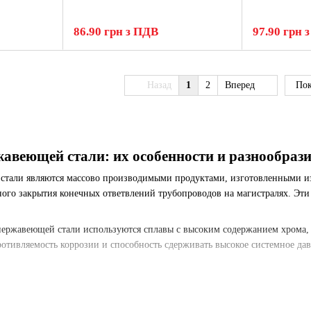
86.90 грн з ПДВ
97.90 грн 
Назад
1
2
Вперед
Пок
авеющей стали: их особенности и разнообрази
стали являются массово производимыми продуктами, изготовленными и
ного закрытия конечных ответвлений трубопроводов на магистралях. Эт
нержавеющей стали используются сплавы с высоким содержанием хрома,
отивляемость коррозии и способность сдерживать высокое системное да
заглушек в интернет-магазине рекомендуется использовать фильтры для