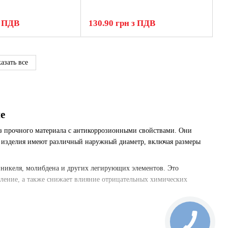
з ПДВ
130.90 грн з ПДВ
азать все
е
з прочного материала с антикоррозионными свойствами. Они
и изделия имеют различный наружный диаметр, включая размеры
 никеля, молибдена и других легирующих элементов. Это
вление, а также снижает влияние отрицательных химических
 того, чтобы точно подобрать продукцию, соответствующую вашим