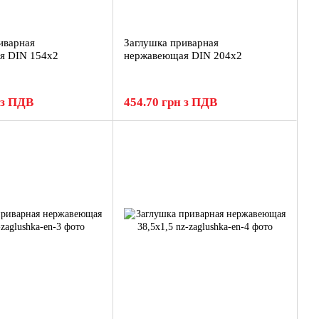
иварная
Заглушка приварная
я DIN 154х2
нержавеющая DIN 204х2
 з ПДВ
454.70 грн з ПДВ