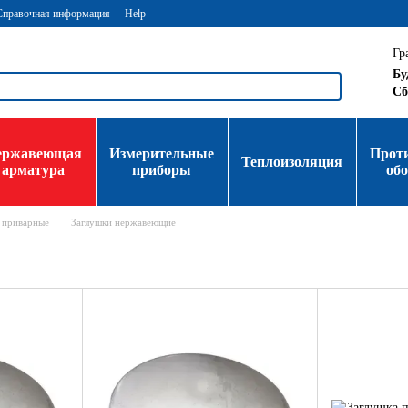
Справочная информация
Help
Гр
Бу
Сб
ержавеющая
Измерительные
Прот
Теплоизоляция
арматура
приборы
об
 приварные
Заглушки нержавеющие