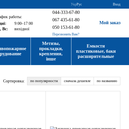
Укр
Рус
Вход
044-333-67-80
афик работы:
067 435-61-80
Мой заказ
дні:
9:00–17:00
050 153-61-80
, Вс:
вихідної
Перезвонить Вам?
Метизы,
Емкости
ивопожарное
прокладки,
пластиковые, баки
орудование
крепления,
расширительные
інше
по популярности
сначала дешевле
по названию
Сортировка: