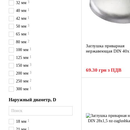
3
32 мм
1
40 мм
1
42 мм
3
50 мм
1
65 мм
2
80 мм
Заглушка приварная
1
100 мм
нержавеющая DIN 40x
1
125 мм
3
150 мм
69.30 грн з ПДВ
3
200 мм
2
250 мм
1
300 мм
Наружный диаметр, D
1
18 мм
1
21 мм