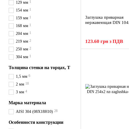
1
129 мм
1
154 мм
Заглушка приварная
1
159 мм
нержавеющая DIN 104
1
168 мм
1
204 мм
2
123.60 грн з ПДВ
219 мм
2
250 мм
1
304 мм
Толщина стенки на торцах, Т
6
1,5 мм
18
2 мм
4
3 мм
Марка материала
28
AISI 304 (08Х18Н10)
Особенности конструкции