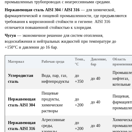
промышленных трубопроводах с неагрессивными средами.
Нержавеющая сталь AISI 304 / AISI 316
— для химической,
фармацевтической и пищевой промышленности, где предъявляются
требования к коррозионной стойкости и гигиене. AISI 316
отличается повышенной стойкостью к хлоридам.
Чугун
— экономичное решение для систем отопления,
водоснабжения и нейтральных жидкостей при температуре до
+150°C и давлении до 16 бар.
Темп.,
Давление,
Область
Материал
Рабочая среда
°C
бар
применени
Промышле
Углеродистая
Вода, пар, газ,
до
до 40
нефтегаз,
сталь
нефтепродукты
+350
котельные
Пищевые
Пищевая,
Нержавеющая
продукты,
до
до 40
фармацевт
сталь AISI 304
химические
+200
промышле
растворы
Агрессивные
Химическа
Нержавеющая
до
среды,
до 40
промышлен
сталь AISI 316
+200
хлориды
морские у