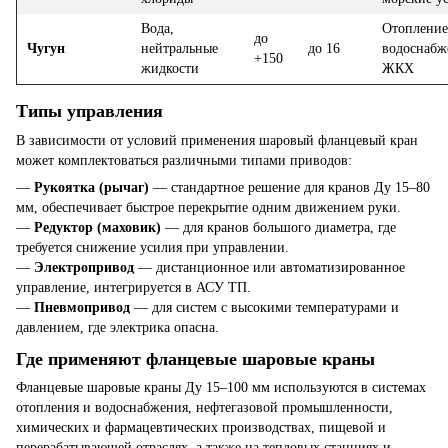
Вода,
Отопление
до
Чугун
нейтральные
до 16
водоснабж
+150
жидкости
ЖКХ
Типы управления
В зависимости от условий применения шаровый фланцевый кран
может комплектоваться различными типами приводов:
—
Рукоятка (рычаг)
— стандартное решение для кранов Ду 15–80
мм, обеспечивает быстрое перекрытие одним движением руки.
—
Редуктор (маховик)
— для кранов большого диаметра, где
требуется снижение усилия при управлении.
—
Электропривод
— дистанционное или автоматизированное
управление, интегрируется в АСУ ТП.
—
Пневмопривод
— для систем с высокими температурами и
давлением, где электрика опасна.
Где применяют фланцевые шаровые краны
Фланцевые шаровые краны Ду 15–100 мм используются в системах
отопления и водоснабжения, нефтегазовой промышленности,
химических и фармацевтических производствах, пищевой и
перерабатывающей отраслях, а также на тепловых станциях и