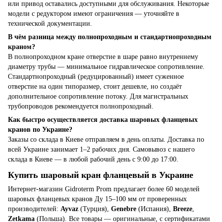
или привод оставались доступными для обслуживания. Некоторые
модели с редуктором имеют ограничения — уточняйте в
технической документации.
В чём разница между полнопроходным и стандартнопроходным
краном?
В полнопроходном кране отверстие в шаре равно внутреннему
диаметру трубы — минимальное гидравлическое сопротивление.
Стандартнопроходный (редуцированный) имеет суженное
отверстие на один типоразмер, стоит дешевле, но создаёт
дополнительное сопротивление потоку. Для магистральных
трубопроводов рекомендуется полнопроходный.
Как быстро осуществляется доставка шаровых фланцевых
кранов по Украине?
Заказы со склада в Киеве отправляем в день оплаты. Доставка по
всей Украине занимает 1–2 рабочих дня. Самовывоз с нашего
склада в Киеве — в любой рабочий день с 9:00 до 17:00.
Купить шаровый кран фланцевый в Украине
Интернет-магазин Gidroterm Prom предлагает более 60 моделей
шаровых фланцевых кранов Ду 15–100 мм от проверенных
производителей:
Ayvaz
(Турция),
Genebre
(Испания),
Breeze
,
Zetkama
(Польша). Все товары — оригинальные, с сертификатами