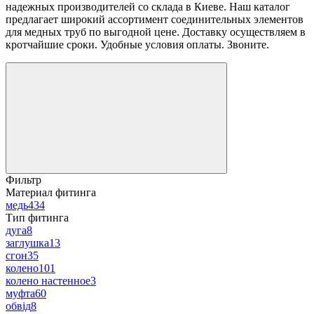
надежных производителей со склада в Киеве. Наш каталог
предлагает широкий ассортимент соединительных элементов
для медных труб по выгодной цене. Доставку осуществляем в
кротчайшие сроки. Удобные условия оплаты. Звоните.
Фильтр
Материал фитинга
медь
434
Тип фитинга
дуга
8
заглушка
13
сгон
35
колено
101
колено настенное
3
муфта
60
обвід
8