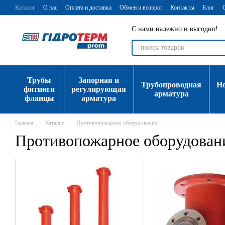
Перейти к основному контенту
Каталог
О нас
Оплата и доставка
Обмен и возврат
Контакты
Блог
С нами надежно и выгодно!
Трубы
Запорная и
Трубопроводная
Н
фитинги
регулирующая
арматура
фланцы
арматура
Главная
Каталог
Противопожарное оборудование
Противопожарное оборудован