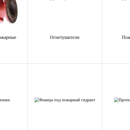
ожарные
Огнетушители
Пож
ы