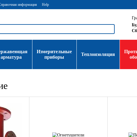
Справочная информация
Help
Гр
Бу
Сб
ержавеющая
Измерительные
Прот
Теплоизоляция
арматура
приборы
об
ие