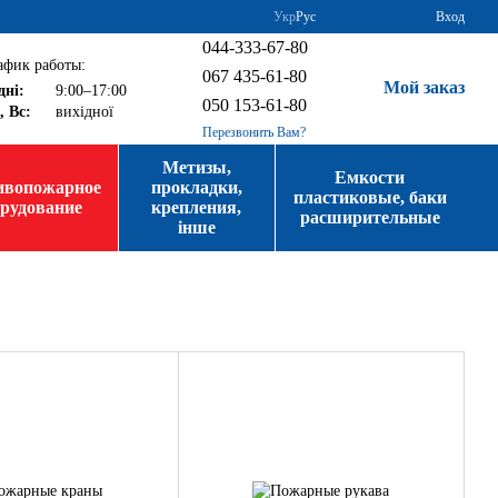
Укр
Рус
Вход
044-333-67-80
афик работы:
067 435-61-80
Мой заказ
дні:
9:00–17:00
050 153-61-80
, Вс:
вихідної
Перезвонить Вам?
Метизы,
Емкости
ивопожарное
прокладки,
пластиковые, баки
орудование
крепления,
расширительные
інше