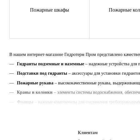
Пожарные шкафы
Пожарные ко
В нашем интернет-магазине Гидротерм Пром представлено качестве
Гидранты подземные и наземные
– надежные устройства для п
Подставки под гидранты
– аксессуары для установки гидранто
Пожарные рукава
– высококачественные рукава, выдерживающи
Краны и колонки
– элементы системы водоснабжения, обеспеч
Фланцы
– важные компоненты для соединения трубопроводных 
Огнетушители
– практичные и компактные устройства для быс
Все товары сопровождаются:
✅
Техническим описанием
Клиентам
✅
Ценами