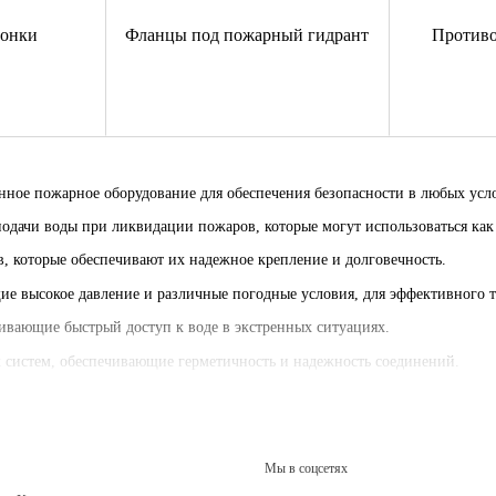
лонки
Фланцы под пожарный гидрант
Против
нное пожарное оборудование для обеспечения безопасности в любых ус
одачи воды при ликвидации пожаров, которые могут использоваться как в
в, которые обеспечивают их надежное крепление и долговечность.
е высокое давление и различные погодные условия, для эффективного 
ивающие быстрый доступ к воде в экстренных ситуациях.
систем, обеспечивающие герметичность и надежность соединений.
трого тушения небольших возгораний, подходящие для любых объектов.
Мы в соцсетях