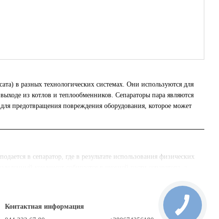
сата) в разных технологических системах. Они используются для
и выходе из котлов и теплообменников. Сепараторы пара являются
 для предотвращения повреждения оборудования, которое может
подается в сепаратор, где в результате использования физических
азделенный конденсат собирается в нижней части сепаратора, а
Контактная информация
ажно обеспечить чистоту пара для предотвращения коррозии,