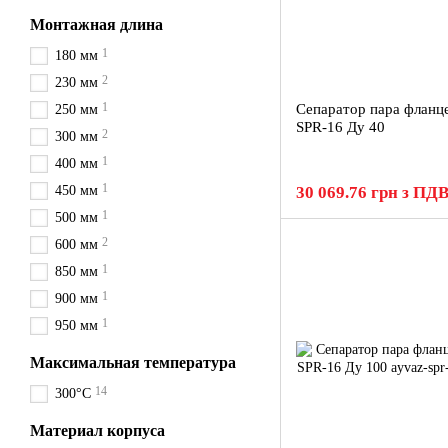
Монтажная длина
1
180 мм
2
230 мм
1
Сепаратор пара фланц
250 мм
SPR-16 Ду 40
2
300 мм
1
400 мм
1
450 мм
30 069.76 грн з ПД
1
500 мм
2
600 мм
1
850 мм
1
900 мм
1
950 мм
Максимальная температура
14
300°С
Материал корпуса