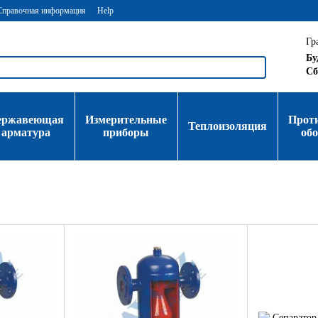
Справочная информация
Help
Гр
Бу
Сб
ержавеющая
Измерительные
Прот
Теплоизоляция
арматура
приборы
об