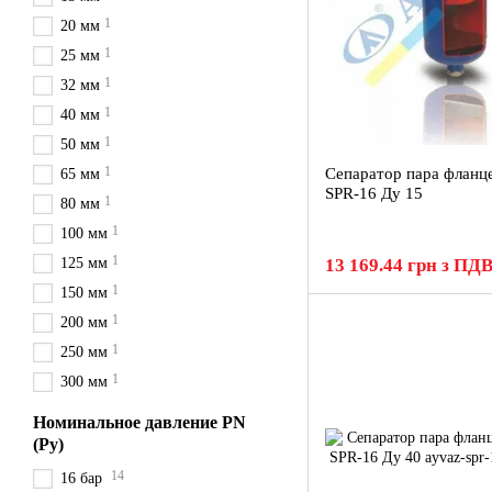
1
20 мм
1
25 мм
1
32 мм
1
40 мм
1
50 мм
1
Сепаратор пара фланц
65 мм
SPR-16 Ду 15
1
80 мм
1
100 мм
1
125 мм
13 169.44 грн з ПД
1
150 мм
1
200 мм
1
250 мм
1
300 мм
Номинальное давление PN
(Ру)
14
16 бар