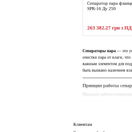
Сепаратор пара фланц
SPR-16 Ду 250
263 382.27 грн з П
Сепараторы пара
— это ус
очистки пара от влаги, чт
важным элементом для подд
быть вызвано наличием вла
Принцип работы сепар
Принцип работы сепаратора 
процессов, таких как центр
сухой пар поступает в сис
Применение сепаратор
Клиентам
Сепараторы пара использую