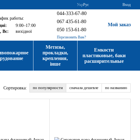
Укр
Рус
Вход
044-333-67-80
афик работы:
067 435-61-80
Мой заказ
дні:
9:00–17:00
050 153-61-80
, Вс:
вихідної
Перезвонить Вам?
Метизы,
Емкости
ивопожарное
прокладки,
пластиковые, баки
орудование
крепления,
расширительные
інше
по популярности
сначала дешевле
по названию
Сортировка: