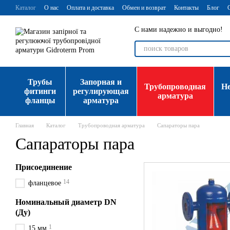
Перейти к основному контенту
Каталог
О нас
Оплата и доставка
Обмен и возврат
Контакты
Блог
С нами надежно и выгодно!
Трубы
Запорная и
Трубопроводная
Н
фитинги
регулирующая
арматура
фланцы
арматура
Главная
Каталог
Трубопроводная арматура
Сапараторы пара
Сапараторы пара
Присоединение
14
фланцевое
Номинальный диаметр DN
(Ду)
1
15 мм