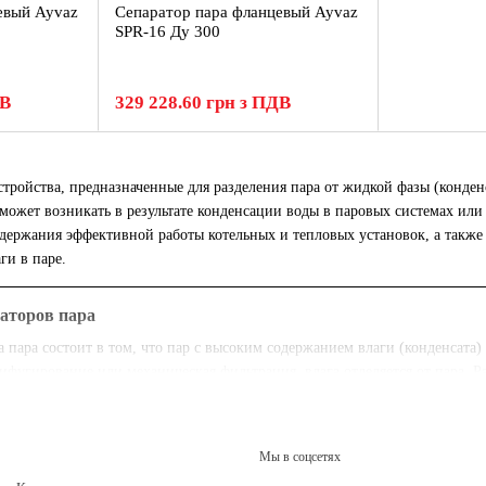
евый Ayvaz
Сепаратор пара фланцевый Ayvaz
SPR-16 Ду 300
ДВ
329 228.60 грн з ПДВ
тройства, предназначенные для разделения пара от жидкой фазы (конден
о может возникать в результате конденсации воды в паровых системах ил
ержания эффективной работы котельных и тепловых установок, а также
ги в паре.
аторов пара
пара состоит в том, что пар с высоким содержанием влаги (конденсата) 
ифугирование или механическая фильтрация, влага отделяется от пара. Р
тему для дальнейшего использования.
ов пара
Мы в соцсетях
тся в широком спектре промышленных и коммунальных установок, где в