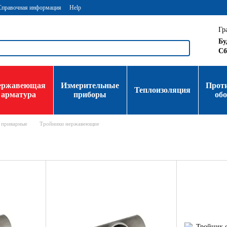
Справочная информация
Help
Гр
Бу
Сб
ержавеющая
Измерительные
Прот
Теплоизоляция
арматура
приборы
об
 приварные
Тройники нержавеющие