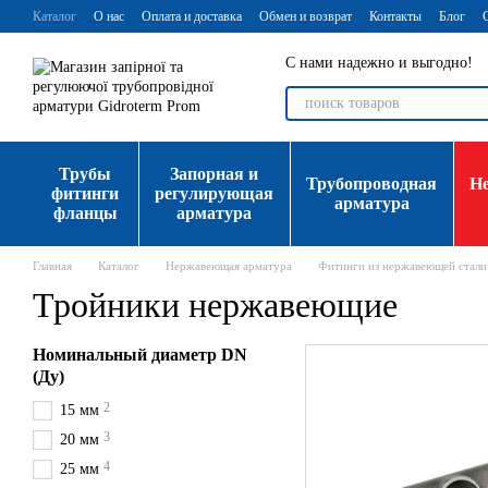
Перейти к основному контенту
Каталог
О нас
Оплата и доставка
Обмен и возврат
Контакты
Блог
С нами надежно и выгодно!
Трубы
Запорная и
Трубопроводная
Н
фитинги
регулирующая
арматура
фланцы
арматура
Главная
Каталог
Нержавеющая арматура
Фитинги из нержавеющей стали
Тройники нержавеющие
Номинальный диаметр DN
(Ду)
2
15 мм
3
20 мм
4
25 мм