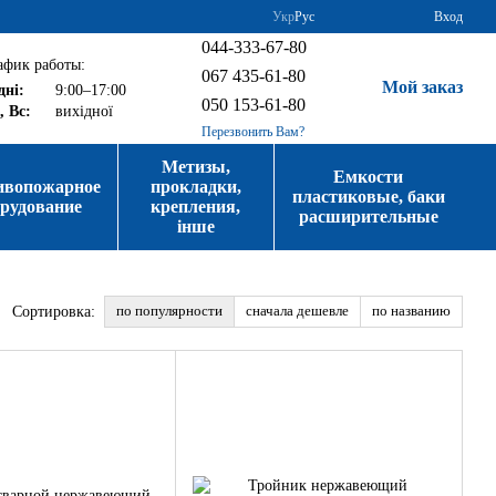
Укр
Рус
Вход
044-333-67-80
афик работы:
067 435-61-80
Мой заказ
дні:
9:00–17:00
050 153-61-80
, Вс:
вихідної
Перезвонить Вам?
Метизы,
Емкости
ивопожарное
прокладки,
пластиковые, баки
орудование
крепления,
расширительные
інше
по популярности
сначала дешевле
по названию
Сортировка: