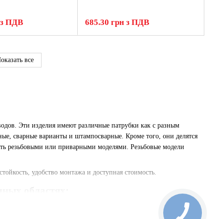
 з ПДВ
685.30 грн з ПДВ
оказать все
одов. Эти изделия имеют различные патрубки как с разным
ые, сварные варианты и штампосварные. Кроме того, они делятся
быть резьбовыми или приварными моделями. Резьбовые модели
ойкость, удобство монтажа и доступная стоимость.
чных областях:
истемах для создания соединений и ветвлений.