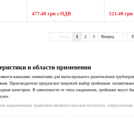
477.40 грн з ПДВ
521.40 грн
Назад
1
2
3
Вперед
П
еристики и области применения
яются важными элементами для магистрального разветвления трубопров
овым. Производители предлагают широкий выбор тройников: штампованн
одные категории. В зависимости от типа соединения, тройники могут 
ружи.
и нержавеющих тройников являются высокая прочность, коррозионная ст
жавеющей стали широко применяются в разли
нных водопроводных, отопительных, газопроводных и вентиляционных с