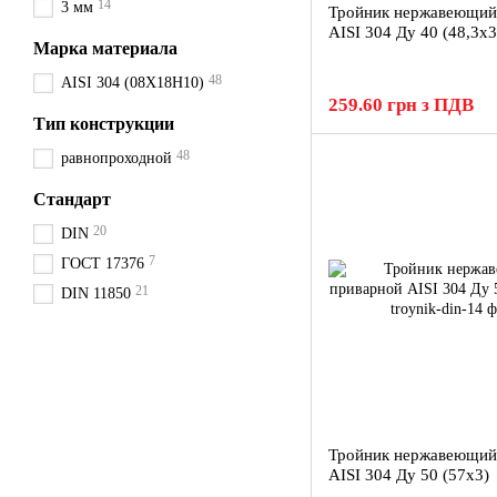
14
3 мм
Тройник нержавеющий
AISI 304 Ду 40 (48,3x3
Марка материала
48
AISI 304 (08Х18Н10)
259.60 грн з ПДВ
Тип конструкции
48
равнопроходной
Стандарт
20
DIN
7
ГОСТ 17376
21
DIN 11850
Тройник нержавеющий
AISI 304 Ду 50 (57x3)