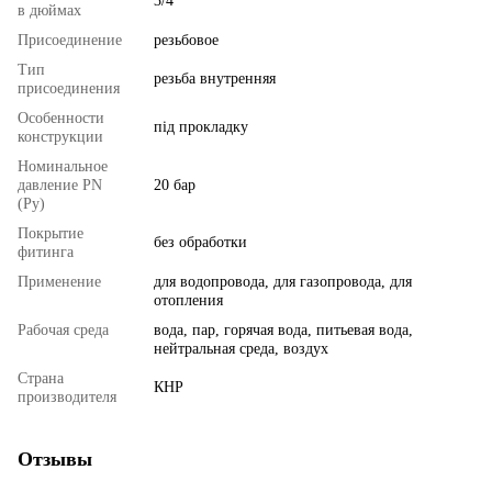
3/4"
в дюймах
Присоединение
резьбовое
Тип
резьба внутренняя
присоединения
Особенности
під прокладку
конструкции
Номинальное
давление PN
20 бар
(Ру)
Покрытие
без обработки
фитинга
Применение
для водопровода, для газопровода, для
отопления
Рабочая среда
вода, пар, горячая вода, питьевая вода,
нейтральная среда, воздух
Страна
КНР
производителя
Отзывы