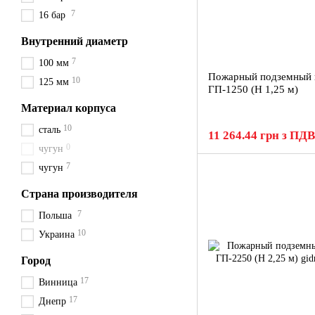
7
16 бар
Внутренний диаметр
7
100 мм
Пожарный подземный 
10
125 мм
ГП-1250 (H 1,25 м)
Материал корпуса
10
сталь
11 264.44 грн з ПДВ
0
чугун
7
чугун
Страна производителя
7
Польша
10
Украина
Город
17
Винница
17
Днепр