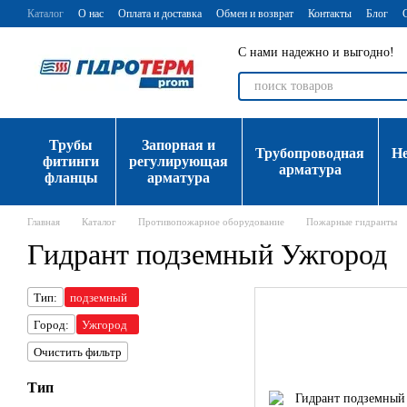
Перейти к основному контенту
Каталог
О нас
Оплата и доставка
Обмен и возврат
Контакты
Блог
С нами надежно и выгодно!
Трубы
Запорная и
Трубопроводная
Н
фитинги
регулирующая
арматура
фланцы
арматура
Главная
Каталог
Противопожарное оборудование
Пожарные гидранты
Гидрант подземный Ужгород
Тип:
подземный
Город:
Ужгород
Очистить фильтр
Тип