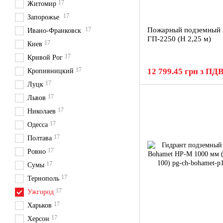
17
Житомир
17
Запорожье
17
Пожарный подземный 
Ивано-Франковск
ГП-2250 (H 2,25 м)
17
Киев
17
Кривой Рог
17
12 799.45 грн з ПД
Кропивницкий
17
Луцк
17
Львов
17
Николаев
17
Одесса
17
Полтава
17
Ровно
17
Сумы
17
Тернополь
17
Ужгород
17
Харьков
17
Херсон