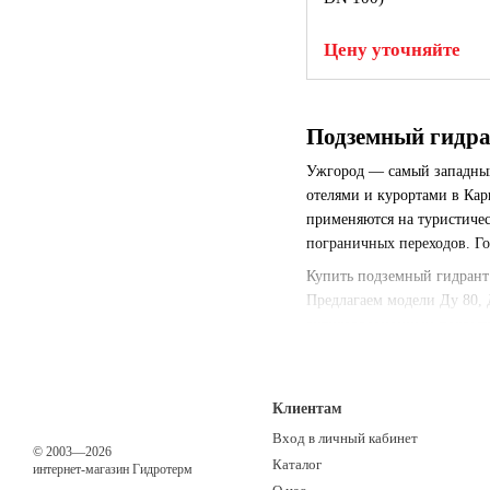
Цену уточняйте
Подземный гидра
Ужгород — самый западный 
отелями и курортами в Ка
применяются на туристичес
пограничных переходов. Г
Купить подземный гидрант
Предлагаем модели Ду 80, 
антикоррозионным покрыти
Среди наших заказчиков в
Закарпатской долины, агр
переходов.
Клиентам
Вход в личный кабинет
Доставка подземных гидран
© 2003—2026
Березный, Межгорье, Иршав
Каталог
интернет-магазин Гидротерм