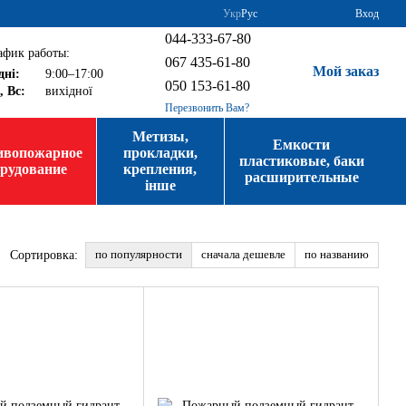
Укр
Рус
Вход
044-333-67-80
афик работы:
067 435-61-80
Мой заказ
дні:
9:00–17:00
050 153-61-80
, Вс:
вихідної
Перезвонить Вам?
Метизы,
Емкости
ивопожарное
прокладки,
пластиковые, баки
орудование
крепления,
расширительные
інше
по популярности
сначала дешевле
по названию
Сортировка: