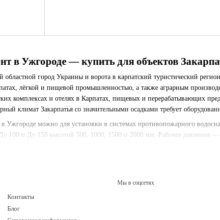
нт в Ужгороде — купить для объектов Закарпа
областной город Украины и ворота в карпатский туристический регион.
рпатах, лёгкой и пищевой промышленностью, а также аграрным производ
ких комплексах и отелях в Карпатах, пищевых и перерабатывающих пред
орный климат Закарпатья со значительными осадками требует оборудова
 в Ужгороде можно для установки в системах противопожарного водосн
Ду 100 и Ду 150 высотой 500, 1000, 1500 и 2000 мм. Рабочее давление —
ем, устойчивым к условиям горного климата с повышенными осадками 
 Ужгороде и Закарпатской области — туристические и гостиничные комп
опромышленные хозяйства (виноделие, садоводство), строительные орга
Мы в соцсетях
Контакты
тов по Закарпатской и смежным областям: Мукачево, Берегово, Хуст, Вин
а и другие города и районы. Сроки доставки — 2–4 рабочих дня.
Блог