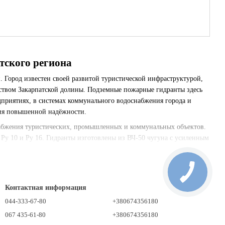
тского региона
 Город известен своей развитой туристической инфраструктурой,
ством Закарпатской долины. Подземные пожарные гидранты здесь
приятиях, в системах коммунального водоснабжения города и
ния повышенной надёжности.
абжения туристических, промышленных и коммунальных объектов.
 Ру 10 и Ру 16. Гидранты изготовлены из ВЧ-50 чугуна с усиленным
и перепадами температур.
лексы Карпат, пищевые и перерабатывающие предприятия
низации, коммунальные предприятия Ужгорода и пограничных
Контактная информация
044-333-67-80
+380674356180
оградов, Тячев, Рахов, Свалява, Перечин, Воловец, Великий
067 435-61-80
+380674356180