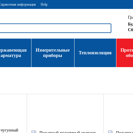
Справочная информация
Help
Гр
Бу
Сб
ержавеющая
Измерительные
Прот
Теплоизоляция
арматура
приборы
об