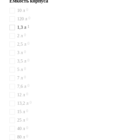
Емкость корпуса
0
10 л
0
120 л
1
1,3 л
0
2 л
0
2,5 л
0
3 л
0
3,5 л
0
5 л
0
7 л
0
7,6 л
0
12 л
0
13,2 л
0
15 л
0
25 л
0
40 л
0
80 л