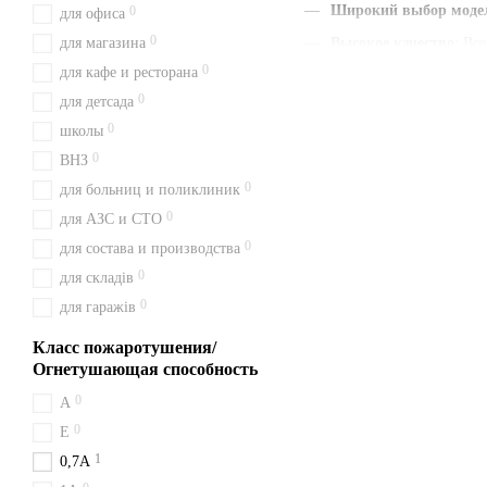
Широкий выбор моде
0
для офиса
0
для магазина
Высокое качество
: Вс
0
для кафе и ресторана
Наличие паспорта и г
0
для детсада
Быстрая доставка
: Мы
0
школы
Удобная цена
: Цены у
0
ВНЗ
С нами вы получаете быст
0
для больниц и поликлиник
сейчас и будьте уверены в 
0
для АЗС и СТО
Доставка из Киева перевоз
0
для состава и производства
О порошковых ог
0
для складів
0
для гаражів
Порошковый огнетушитель т
Этот тип подходит для пожа
Класс пожаротушения/
складах.
Огнетушающая способность
Доставка огнету
0
A
0
Отправляем заказы из Киева
Е
включая Кременчук, Мирго
1
0,7А