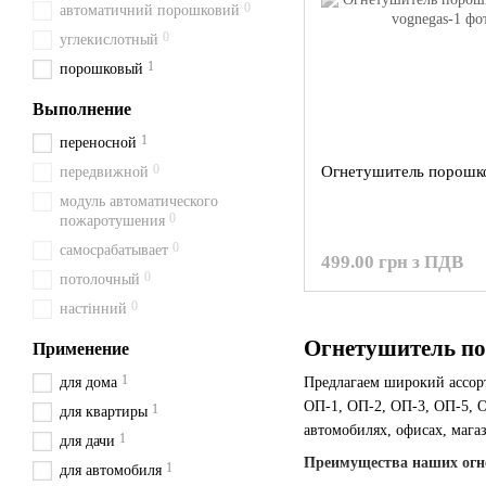
0
автоматичний порошковий
0
углекислотный
1
порошковый
Выполнение
1
переносной
0
Огнетушитель порошк
передвижной
модуль автоматического
0
пожаротушения
0
самосрабатывает
499.00 грн з ПДВ
0
потолочный
0
настінний
Огнетушитель по
Применение
1
для дома
Предлагаем широкий ассо
ОП-1, ОП-2, ОП-3, ОП-5, О
1
для квартиры
автомобилях, офисах, магаз
1
для дачи
Преимущества наших огн
1
для автомобиля