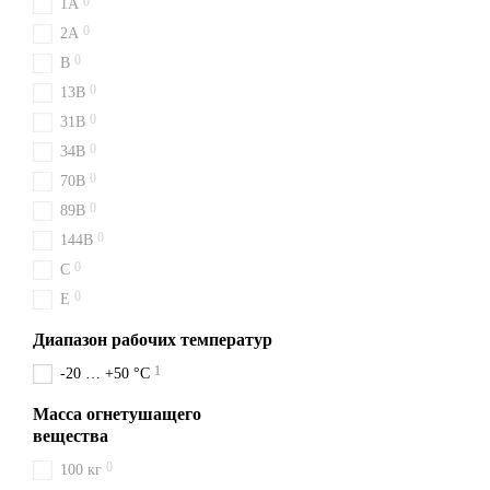
0
1A
0
2A
0
B
0
13B
0
31B
0
34B
0
70B
0
89B
0
144B
0
C
0
E
Диапазон рабочих температур
1
-20 … +50 °C
Масса огнетушащего
вещества
0
100 кг