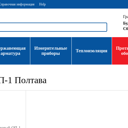
Справочная информация
Help
Гр
Бу
Сб
ержавеющая
Измерительные
Прот
Теплоизоляция
арматура
приборы
об
П-1 Полтава