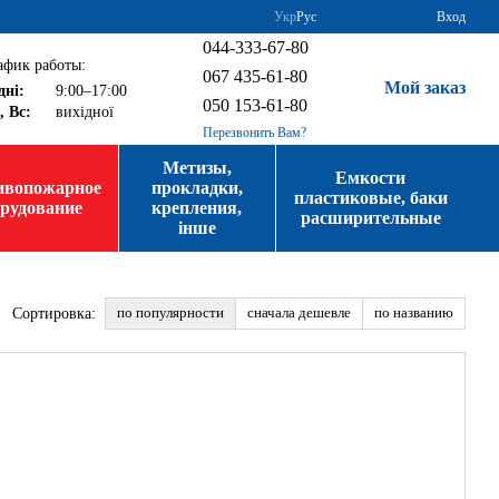
Укр
Рус
Вход
044-333-67-80
афик работы:
067 435-61-80
Мой заказ
дні:
9:00–17:00
050 153-61-80
, Вс:
вихідної
Перезвонить Вам?
Метизы,
Емкости
ивопожарное
прокладки,
пластиковые, баки
орудование
крепления,
расширительные
інше
по популярности
сначала дешевле
по названию
Сортировка: