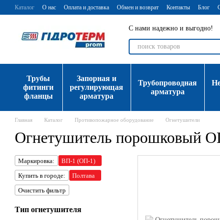
Перейти к основному контенту
Каталог
О нас
Оплата и доставка
Обмен и возврат
Контакты
Блог
С нами надежно и выгодно!
Трубы
Запорная и
Трубопроводная
Н
фитинги
регулирующая
арматура
фланцы
арматура
Главная
Каталог
Противопожарное оборудование
Огнетушители
Огнетушитель порошковый О
Маркировка:
ВП-1 (ОП-1)
Купить в городе:
Полтава
Очистить фильтр
Тип огнетушителя