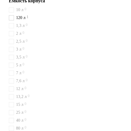
Емкость корпуса
0
10 л
1
120 л
0
1,3 л
0
2 л
0
2,5 л
0
3 л
0
3,5 л
0
5 л
0
7 л
0
7,6 л
0
12 л
0
13,2 л
0
15 л
0
25 л
0
40 л
0
80 л