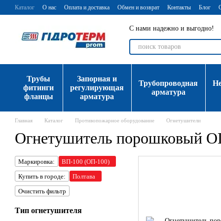
Перейти к основному контенту
Каталог
О нас
Оплата и доставка
Обмен и возврат
Контакты
Блог
С нами надежно и выгодно!
Трубы
Запорная и
Трубопроводная
Н
фитинги
регулирующая
арматура
фланцы
арматура
Главная
Каталог
Противопожарное оборудование
Огнетушители
Огнетушитель порошковый О
Маркировка:
ВП-100 (ОП-100)
Купить в городе:
Полтава
Очистить фильтр
Тип огнетушителя