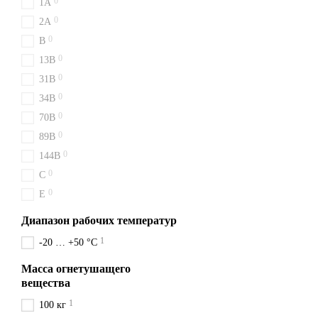
0
1A
Надёжно, быстро, выгодно 
0
2A
и отправку в день оплаты.
0
B
0
13B
0
31B
0
34B
0
70B
0
89B
0
144B
0
C
0
E
Диапазон рабочих температур
1
-20 … +50 °C
Масса огнетушащего
вещества
1
100 кг