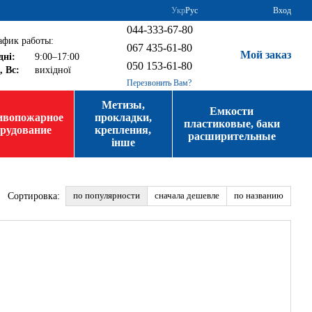
Укр
Рус
Вход
044-333-67-80
афик работы:
067 435-61-80
Мой заказ
дні:
9:00–17:00
050 153-61-80
, Вс:
вихідної
Перезвонить Вам?
Метизы,
Емкости
ивопожарное
прокладки,
пластиковые, баки
орудование
крепления,
расширительные
інше
по популярности
сначала дешевле
по названию
Сортировка: