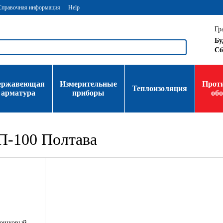
Справочная информация
Help
Гр
Бу
Сб
ержавеющая
Измерительные
Прот
Теплоизоляция
арматура
приборы
об
П-100 Полтава