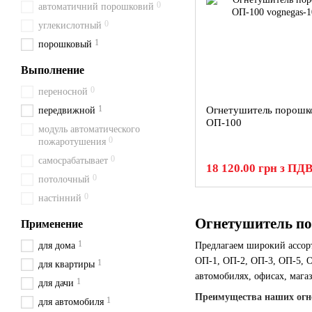
0
автоматичний порошковий
0
углекислотный
1
порошковый
Выполнение
0
переносной
1
Огнетушитель порошк
передвижной
ОП-100
модуль автоматического
0
пожаротушения
0
самосрабатывает
18 120.00 грн з ПД
0
потолочный
0
настінний
Огнетушитель по
Применение
1
для дома
Предлагаем широкий ассо
ОП-1, ОП-2, ОП-3, ОП-5, О
1
для квартиры
автомобилях, офисах, магаз
1
для дачи
Преимущества наших огн
1
для автомобиля