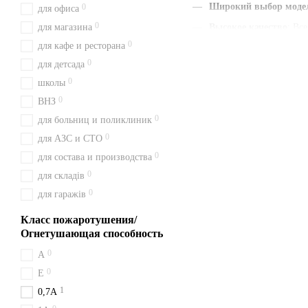
Широкий выбор моде
0
для офиса
0
для магазина
Высокое качество
: Вс
0
для кафе и ресторана
Наличие паспорта и г
0
для детсада
Быстрая доставка
: Мы
0
школы
Удобная цена
: Цены у
0
ВНЗ
С нами вы получаете быст
0
для больниц и поликлиник
сейчас и будьте уверены в 
0
для АЗС и СТО
Доставка из Киева перевоз
0
для состава и производства
Об огнетушителя
0
для складів
0
для гаражів
Порошковый огнетушитель 
классов A, B, C и электроо
Класс пожаротушения/
Купить огнетушит
Огнетушающая способность
0
A
Заказ огнетушителя ОП-2 о
0
отправляем в Дрогобич, Че
Е
1
0,7А
Преимущества по