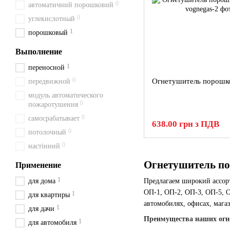
0
автоматичний порошковий
0
углекислотный
1
порошковый
Выполнение
1
переносной
0
Огнетушитель порошк
передвижной
модуль автоматического
0
пожаротушения
0
самосрабатывает
638.00 грн з ПДВ
0
потолочный
0
настінний
Огнетушитель по
Применение
1
для дома
Предлагаем широкий ассо
ОП-1, ОП-2, ОП-3, ОП-5, О
1
для квартиры
автомобилях, офисах, магаз
1
для дачи
Преимущества наших огн
1
для автомобиля