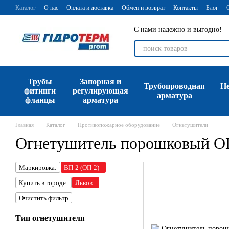
Перейти к основному контенту
Каталог
О нас
Оплата и доставка
Обмен и возврат
Контакты
Блог
С нами надежно и выгодно!
Трубы
Запорная и
Трубопроводная
Н
фитинги
регулирующая
арматура
фланцы
арматура
Главная
Каталог
Противопожарное оборудование
Огнетушители
Огнетушитель порошковый О
Маркировка:
ВП-2 (ОП-2)
Купить в городе:
Львов
Очистить фильтр
Тип огнетушителя