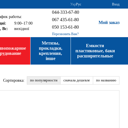
Укр
Рус
Вход
044-333-67-80
афик работы:
067 435-61-80
Мой заказ
дні:
9:00–17:00
050 153-61-80
, Вс:
вихідної
Перезвонить Вам?
Метизы,
Емкости
ивопожарное
прокладки,
пластиковые, баки
орудование
крепления,
расширительные
інше
по популярности
сначала дешевле
по названию
Сортировка: