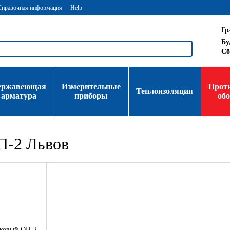
Справочная информация
Help
Гр
Бу
Сб
ержавеющая
Измерительные
Прот
Теплоизоляция
арматура
приборы
об
П-2 Львов