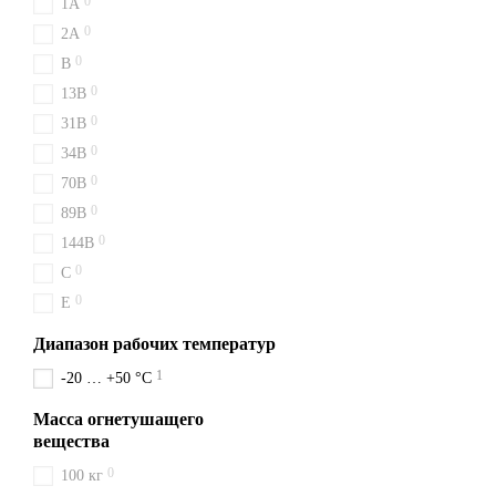
0
1A
С нами выгодно и безопасн
0
2A
оформив заказ уже сегодня
0
B
0
13B
0
31B
0
34B
0
70B
0
89B
0
144B
0
C
0
E
Диапазон рабочих температур
1
-20 … +50 °C
Масса огнетушащего
вещества
0
100 кг