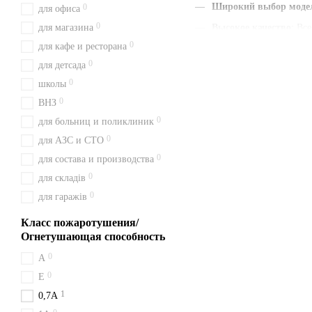
Широкий выбор моде
0
для офиса
0
для магазина
Высокое качество
: Вс
0
для кафе и ресторана
Наличие паспорта и г
0
для детсада
Быстрая доставка
: Мы
0
школы
Удобная цена
: Цены у
0
ВНЗ
С нами вы получаете быст
0
для больниц и поликлиник
сейчас и будьте уверены в 
0
для АЗС и СТО
Доставка из Киева перевоз
0
для состава и производства
О порошковых ог
0
для складів
0
для гаражів
Порошковый огнетушитель О
кислорода. Подходит для по
Класс пожаротушения/
Доставка и само
Огнетушающая способность
0
A
Товар ОП-2 отправляем из К
0
Могилів-Подільський, Козя
Е
1
0,7А