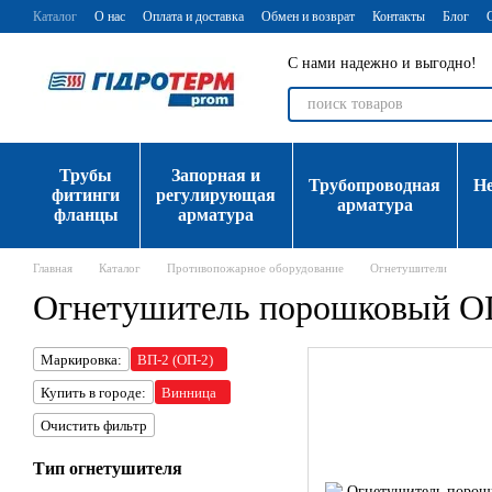
Перейти к основному контенту
Каталог
О нас
Оплата и доставка
Обмен и возврат
Контакты
Блог
С нами надежно и выгодно!
Трубы
Запорная и
Трубопроводная
Н
фитинги
регулирующая
арматура
фланцы
арматура
Главная
Каталог
Противопожарное оборудование
Огнетушители
Огнетушитель порошковый О
Маркировка:
ВП-2 (ОП-2)
Купить в городе:
Винница
Очистить фильтр
Тип огнетушителя