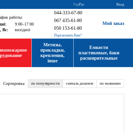
Укр
Рус
Вход
044-333-67-80
афик работы:
067 435-61-80
Мой заказ
дні:
9:00–17:00
050 153-61-80
, Вс:
вихідної
Перезвонить Вам?
Метизы,
Емкости
ивопожарное
прокладки,
пластиковые, баки
орудование
крепления,
расширительные
інше
по популярности
сначала дешевле
по названию
Сортировка: