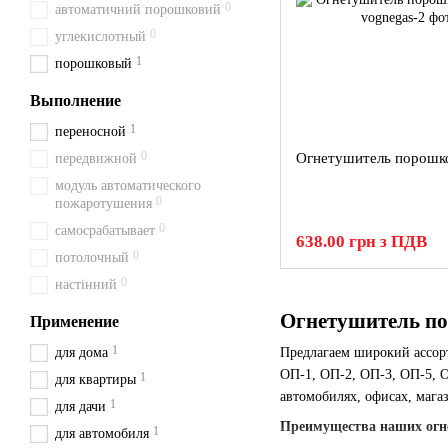
0
автоматичний порошковий
0
углекислотный
1
порошковый
Выполнение
1
переносной
0
Огнетушитель порошк
передвижной
модуль автоматического
0
пожаротушения
0
самосрабатывает
638.00 грн з ПДВ
0
потолочный
0
настінний
Огнетушитель по
Применение
1
для дома
Предлагаем широкий ассо
ОП-1, ОП-2, ОП-3, ОП-5, О
1
для квартиры
автомобилях, офисах, магаз
1
для дачи
Преимущества наших огн
1
для автомобиля