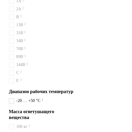
0
1A
0
2A
0
B
0
13B
0
31B
0
34B
0
70B
0
89B
0
144B
0
C
0
E
Диапазон рабочих температур
1
-20 … +50 °C
Масса огнетушащего
вещества
0
100 кг