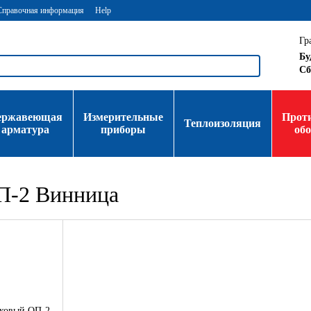
Справочная информация
Help
Гр
Бу
Сб
ержавеющая
Измерительные
Прот
Теплоизоляция
арматура
приборы
об
П-2 Винница