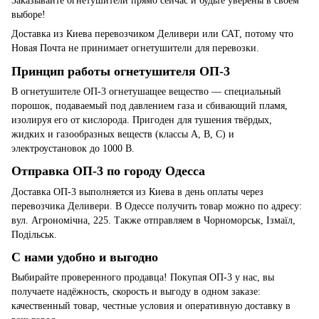
Заказывайте огнетушители прямо сейчас и будьте уверены в своем
выборе!
Доставка из Киева перевозчиком Деливери или САТ, потому что
Новая Почта не принимает огнетушители для перевозки.
Принцип работы огнетушителя ОП-3
В огнетушителе ОП-3 огнетушащее вещество — специальный
порошок, подаваемый под давлением газа и сбивающий пламя,
изолируя его от кислорода. Пригоден для тушения твёрдых,
жидких и газообразных веществ (классы A, B, C) и
электроустановок до 1000 В.
Отправка ОП-3 по городу Одесса
Доставка ОП-3 выполняется из Киева в день оплаты через
перевозчика Деливери. В Одессе получить товар можно по адресу:
вул. Агрономічна, 225. Также отправляем в Чорноморськ, Ізмаїл,
Подільськ.
С нами удобно и выгодно
Выбирайте проверенного продавца! Покупая ОП-3 у нас, вы
получаете надёжность, скорость и выгоду в одном заказе:
качественный товар, честные условия и оперативную доставку в