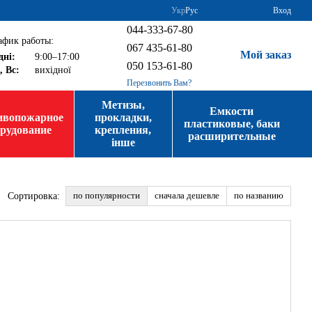
Укр
Рус
Вход
044-333-67-80
афик работы:
067 435-61-80
Мой заказ
дні:
9:00–17:00
050 153-61-80
, Вс:
вихідної
Перезвонить Вам?
Метизы,
Емкости
ивопожарное
прокладки,
пластиковые, баки
орудование
крепления,
расширительные
інше
по популярности
сначала дешевле
по названию
Сортировка: