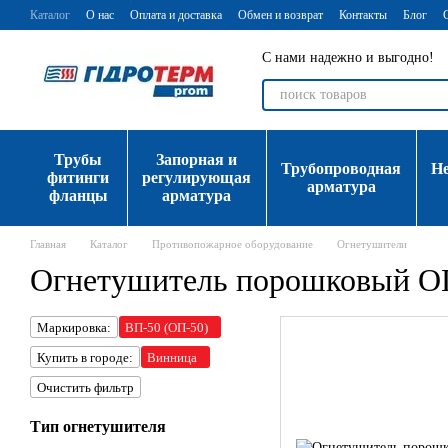
Перейти к основному контенту
Каталог
О нас
Оплата и доставка
Обмен и возврат
Контакты
Блог
С нами надежно и выгодно!
Трубы
Запорная и
Трубопроводная
Н
фитинги
регулирующая
арматура
фланцы
арматура
Главная
Каталог
Противопожарное оборудование
Огнетушители
Огнетушитель порошковый О
Маркировка:
ВП-50 (ОП-50)
Купить в городе:
Винница
Очистить фильтр
Тип огнетушителя