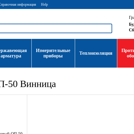
Справочная информация
Help
Гр
Бу
Сб
ержавеющая
Измерительные
Прот
Теплоизоляция
арматура
приборы
об
П-50 Винница