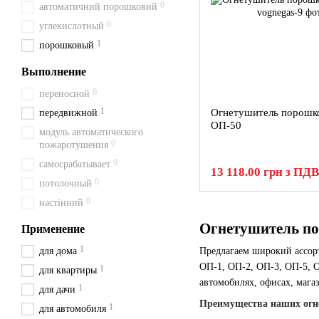
0
автоматичний порошковий
0
углекислотный
1
порошковый
Выполнение
0
переносной
1
Огнетушитель порошк
передвижной
ОП-50
модуль автоматического
0
пожаротушения
0
самосрабатывает
13 118.00 грн з ПДВ
0
потолочный
0
настінний
Огнетушитель по
Применение
1
для дома
Предлагаем широкий ассо
ОП-1, ОП-2, ОП-3, ОП-5, О
1
для квартиры
автомобилях, офисах, магаз
1
для дачи
Преимущества наших огн
1
для автомобиля