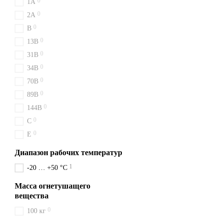
0
1A
0
2A
0
B
0
13B
0
31B
0
34B
0
70B
0
89B
0
144B
0
C
0
E
Диапазон рабочих температур
1
-20 … +50 °C
Масса огнетушащего
вещества
0
100 кг