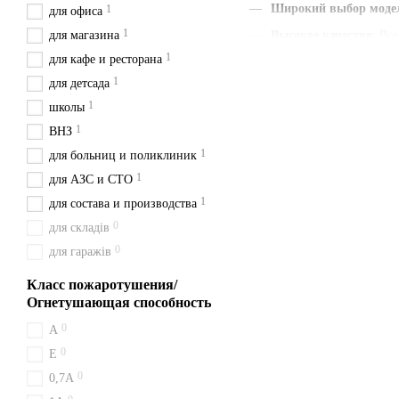
Широкий выбор моде
1
для офиса
1
для магазина
Высокое качество
: Вс
1
для кафе и ресторана
Наличие паспорта и г
1
для детсада
Быстрая доставка
: Мы
1
школы
Удобная цена
: Цены у
1
ВНЗ
С нами вы получаете быст
1
для больниц и поликлиник
сейчас и будьте уверены в 
1
для АЗС и СТО
Доставка из Киева перевоз
1
для состава и производства
Как работает огн
0
для складів
0
для гаражів
Принцип действия ОП-50 ос
Благодаря классам A/B/C/E 
Класс пожаротушения/
Покупка ОП-50 в 
Огнетушающая способность
0
A
Заказанный ОП-50 отправля
0
— Жмеринка, Хмільник, Ко
Е
0
0,7А