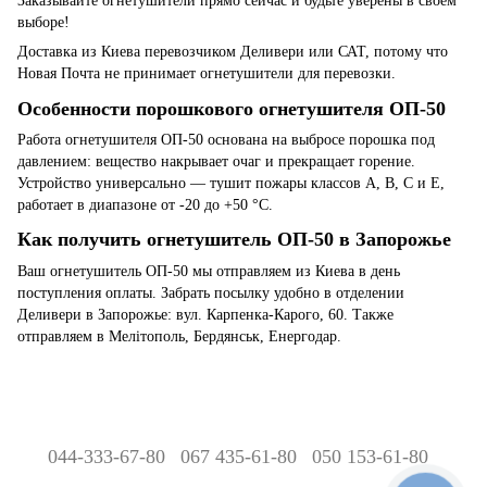
Заказывайте огнетушители прямо сейчас и будьте уверены в своем
выборе!
Доставка из Киева перевозчиком Деливери или САТ, потому что
Новая Почта не принимает огнетушители для перевозки.
Особенности порошкового огнетушителя ОП-50
Работа огнетушителя ОП-50 основана на выбросе порошка под
давлением: вещество накрывает очаг и прекращает горение.
Устройство универсально — тушит пожары классов A, B, C и E,
работает в диапазоне от -20 до +50 °C.
Как получить огнетушитель ОП-50 в Запорожье
Ваш огнетушитель ОП-50 мы отправляем из Киева в день
поступления оплаты. Забрать посылку удобно в отделении
Деливери в Запорожье: вул. Карпенка-Карого, 60. Также
отправляем в Мелітополь, Бердянськ, Енергодар.
044-333-67-80
067 435-61-80
050 153-61-80