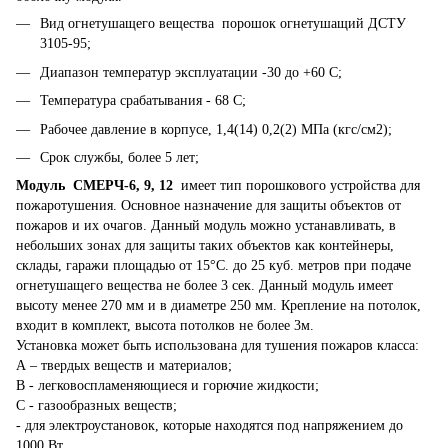
Вид огнетушащего вещества порошок огнетушащий ДСТУ
3105-95;
Диапазон температур эксплуатации -30 до +60 С;
Температура срабатывания - 68 С;
Рабочее давление в корпусе, 1,4(14) 0,2(2) МПа (кгс/см2);
Срок службы, более 5 лет;
Модуль СМЕРЧ-6, 9, 12
имеет тип порошкового устройства для
пожаротушения. Основное назначение для защиты объектов от
пожаров и их очагов. Данный модуль можно устанавливать, в
небольших зонах для защиты таких объектов как контейнеры,
склады, гаражи площадью от 15°С. до 25 куб. метров при подаче
огнетушащего вещества не более 3 сек. Данный модуль имеет
высоту менее 270 мм и в диаметре 250 мм. Крепление на потолок,
входит в комплект, высота потолков не более 3м.
Установка может быть использована для тушения пожаров класса:
А – твердых веществ и материалов;
В - легковоспламеняющиеся и горючие жидкости;
С - газообразных веществ;
- для электроустановок, которые находятся под напряжением до
1000 Вт.