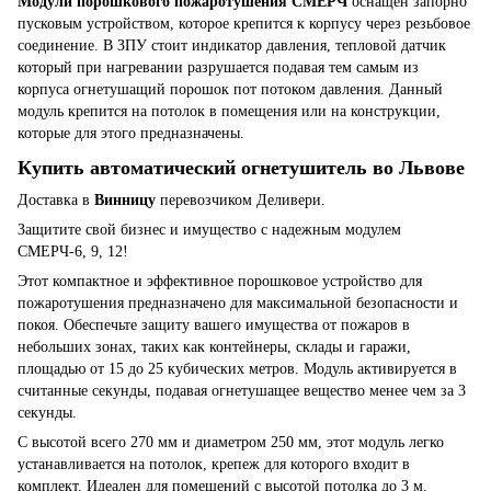
Модули порошкового пожаротушения СМЕРЧ
оснащен запорно
пусковым устройством, которое крепится к корпусу через резьбовое
соединение. В ЗПУ стоит индикатор давления, тепловой датчик
который при нагревании разрушается подавая тем самым из
корпуса огнетушащий порошок пот потоком давления. Данный
модуль крепится на потолок в помещения или на конструкции,
которые для этого предназначены.
Купить автоматический огнетушитель во Львове
Доставка в
Винницу
перевозчиком Деливери.
Защитите свой бизнес и имущество с надежным модулем
СМЕРЧ-6, 9, 12!
Этот компактное и эффективное порошковое устройство для
пожаротушения предназначено для максимальной безопасности и
покоя. Обеспечьте защиту вашего имущества от пожаров в
небольших зонах, таких как контейнеры, склады и гаражи,
площадью от 15 до 25 кубических метров. Модуль активируется в
считанные секунды, подавая огнетушащее вещество менее чем за 3
секунды.
С высотой всего 270 мм и диаметром 250 мм, этот модуль легко
устанавливается на потолок, крепеж для которого входит в
комплект. Идеален для помещений с высотой потолка до 3 м.