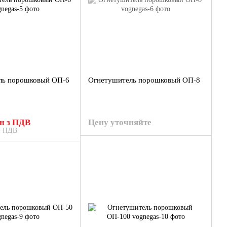
ль порошковый ОП-6
Огнетушитель порошковый ОП-8
рн з ПДВ
Цену уточняйте
 з ПДВ