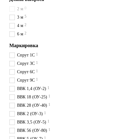
АЗС
0
2 м
5
3 м
Склады
2
4 м
Каждый огнетушитель сопро
2
предоставляем гарантию на
6 м
Преимущества по
Маркировка
1
Спрут 1С
Цены с НДС
: Все цен
1
Спрут 3С
Быстрая доставка
: Мы
1
Спрут 6С
Гарантия качества
: Н
1
Спрут 9С
Широкий ассортимен
1
ВВК 1,4 (ОУ-2)
Купите огнетушители выгод
1
ВВК 18 (ОУ-25)
1
ВВК 28 (ОУ-40)
1
ВВК 2 (ОУ-3)
1
ВВК 3,5 (ОУ-5)
1
ВВК 56 (ОУ-80)
1
ВВК 5 (ОУ-7)