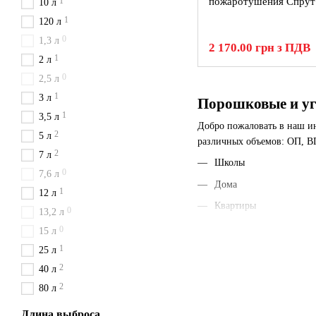
1
пожаротушения Спрут
10 л
1
120 л
0
1,3 л
2 170.00 грн з ПДВ
1
2 л
0
2,5 л
1
3 л
Порошковые и уг
1
3,5 л
Добро пожаловать в наш и
2
5 л
различных объемов: ОП, ВП-
2
7 л
Школы
0
7,6 л
Дома
1
12 л
Квартиры
0
13,2 л
Автомобили
0
15 л
Офисы
1
25 л
2
40 л
Магазины
2
80 л
Детские сады
Больницы
Длина выброса