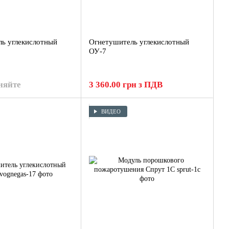
ь углекислотный
Огнетушитель углекислотный
ОУ-7
няйте
3 360.00 грн з ПДВ
ВИДЕО