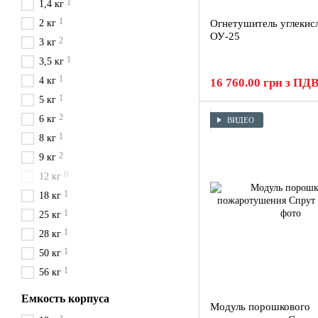
1
1,4 кг
1
2 кг
Огнетушитель углекис
ОУ-25
2
3 кг
1
3,5 кг
1
4 кг
16 760.00 грн з ПД
1
5 кг
2
6 кг
ВИДЕО
1
8 кг
2
9 кг
0
12 кг
1
18 кг
1
25 кг
1
28 кг
1
50 кг
1
56 кг
Емкость корпуса
Модуль порошкового