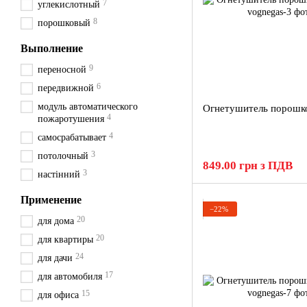
7
углекислотный
8
порошковый
Выполнение
9
переносной
6
передвижной
модуль автоматического
Огнетушитель порошк
4
пожаротушения
4
самосрабатывает
3
потолочный
849.00 грн з ПДВ
3
настінний
Применение
−22%
20
для дома
20
для квартиры
24
для дачи
17
для автомобиля
15
для офиса