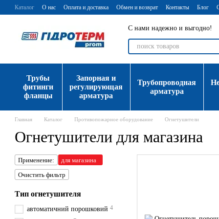
Перейти к основному контенту
Каталог
О нас
Оплата и доставка
Обмен и возврат
Контакты
Блог
С нами надежно и выгодно!
Трубы
Запорная и
Трубопроводная
Н
фитинги
регулирующая
арматура
фланцы
арматура
Главная
Каталог
Противопожарное оборудование
Огнетушители
Огнетушители для магазина
Применение:
для магазина
Очистить фильтр
Тип огнетушителя
4
автоматичний порошковий