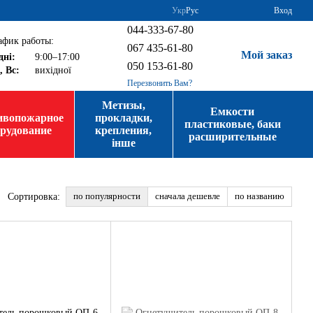
Укр
Рус
Вход
044-333-67-80
афик работы:
067 435-61-80
Мой заказ
дні:
9:00–17:00
050 153-61-80
, Вс:
вихідної
Перезвонить Вам?
Метизы,
Емкости
ивопожарное
прокладки,
пластиковые, баки
орудование
крепления,
расширительные
інше
по популярности
сначала дешевле
по названию
Сортировка: