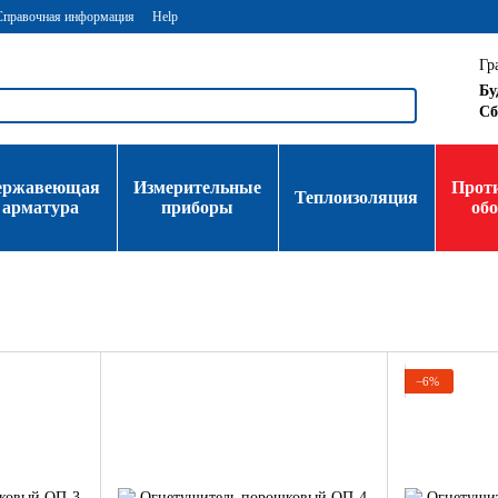
Справочная информация
Help
Гр
Бу
Сб
ержавеющая
Измерительные
Прот
Теплоизоляция
арматура
приборы
об
−6%