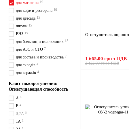
19
для магазина
19
для кафе и ресторана
15
для детсада
15
школы
15
ВНЗ
Огнетушитель порошк
15
для больниц и поликлиник
7
для АЗС и СТО
7
для состава и производства
1 665.00 грн з ПДВ
2 122.00 грн з ПДВ
4
для складів
4
для гаражів
Класс пожаротушения/
Огнетушающая способность
4
A
4
Е
0
0,7А
1
1A
1