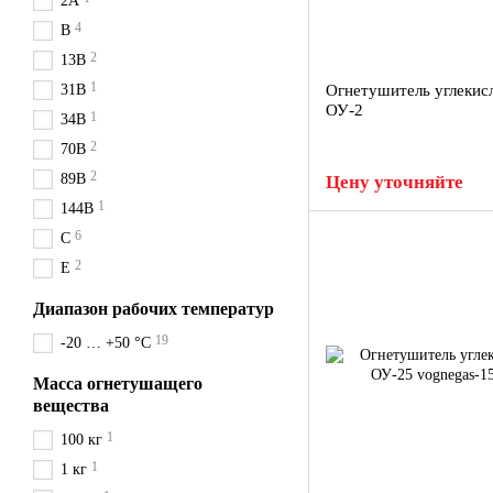
2A
4
B
2
13B
1
31B
Огнетушитель углекис
ОУ-2
1
34B
2
70B
2
89B
Цену уточняйте
1
144B
6
C
2
E
Диапазон рабочих температур
19
-20 … +50 °C
Масса огнетушащего
вещества
1
100 кг
1
1 кг