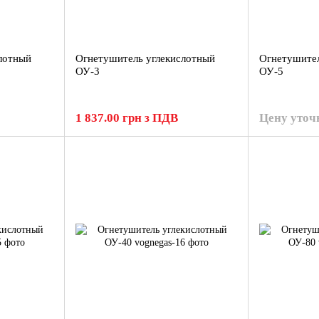
лотный
Огнетушитель углекислотный
Огнетушител
ОУ-3
ОУ-5
1 837.00 грн з ПДВ
Цену уточ