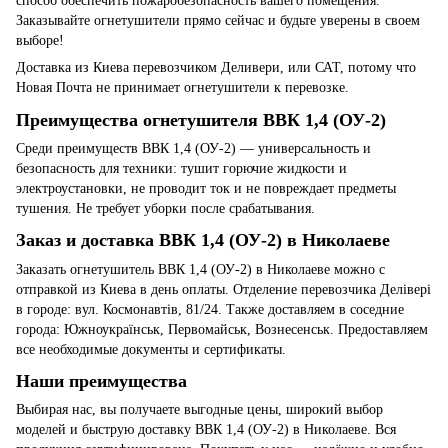
способ обеспечить пожаробезопасность вашего помещения.
Заказывайте огнетушители прямо сейчас и будьте уверены в своем
выборе!
Доставка из Киева перевозчиком Деливери, или САТ, потому что
Новая Почта не принимает огнетушители к перевозке.
Преимущества огнетушителя ВВК 1,4 (ОУ-2)
Среди преимуществ ВВК 1,4 (ОУ-2) — универсальность и
безопасность для техники: тушит горючие жидкости и
электроустановки, не проводит ток и не повреждает предметы
тушения. Не требует уборки после срабатывания.
Заказ и доставка ВВК 1,4 (ОУ-2) в Николаеве
Заказать огнетушитель ВВК 1,4 (ОУ-2) в Николаеве можно с
отправкой из Киева в день оплаты. Отделение перевозчика Делівері
в городе: вул. Космонавтів, 81/24. Также доставляем в соседние
города: Южноукраїнськ, Первомайськ, Вознесенськ. Предоставляем
все необходимые документы и сертификаты.
Наши преимущества
Выбирая нас, вы получаете выгодные цены, широкий выбор
моделей и быструю доставку ВВК 1,4 (ОУ-2) в Николаеве. Вся