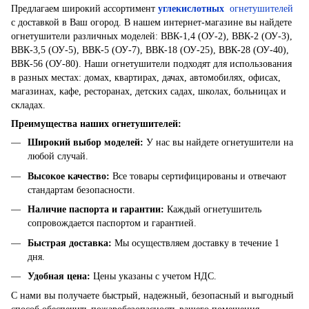
Предлагаем широкий ассортимент
углекислотных
огнетушителей
с доставкой в ​​Ваш огород. В нашем интернет-магазине вы найдете
огнетушители различных моделей: ВВК-1,4 (ОУ-2), ВВК-2 (ОУ-3),
ВВК-3,5 (ОУ-5), ВВК-5 (ОУ-7), ВВК-18 (ОУ-25), ВВК-28 (ОУ-40),
ВВК-56 (ОУ-80). Наши огнетушители подходят для использования
в разных местах: домах, квартирах, дачах, автомобилях, офисах,
магазинах, кафе, ресторанах, детских садах, школах, больницах и
складах.
Преимущества наших огнетушителей:
Широкий выбор моделей
:
У нас вы найдете огнетушители на
любой случай.
Высокое качество
:
Все товары сертифицированы и отвечают
стандартам безопасности.
Наличие паспорта и гарантии
:
Каждый огнетушитель
сопровождается паспортом и гарантией.
Быстрая доставка
:
Мы осуществляем доставку в течение 1
дня.
Удобная цена
:
Цены указаны с учетом НДС.
С нами вы получаете быстрый, надежный, безопасный и выгодный