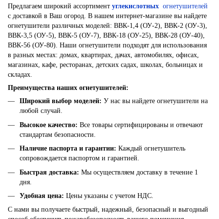
Предлагаем широкий ассортимент
углекислотных
огнетушителей
с доставкой в ​​Ваш огород. В нашем интернет-магазине вы найдете
огнетушители различных моделей: ВВК-1,4 (ОУ-2), ВВК-2 (ОУ-3),
ВВК-3,5 (ОУ-5), ВВК-5 (ОУ-7), ВВК-18 (ОУ-25), ВВК-28 (ОУ-40),
ВВК-56 (ОУ-80). Наши огнетушители подходят для использования
в разных местах: домах, квартирах, дачах, автомобилях, офисах,
магазинах, кафе, ресторанах, детских садах, школах, больницах и
складах.
Преимущества наших огнетушителей:
Широкий выбор моделей
:
У нас вы найдете огнетушители на
любой случай.
Высокое качество
:
Все товары сертифицированы и отвечают
стандартам безопасности.
Наличие паспорта и гарантии
:
Каждый огнетушитель
сопровождается паспортом и гарантией.
Быстрая доставка
:
Мы осуществляем доставку в течение 1
дня.
Удобная цена
:
Цены указаны с учетом НДС.
С нами вы получаете быстрый, надежный, безопасный и выгодный