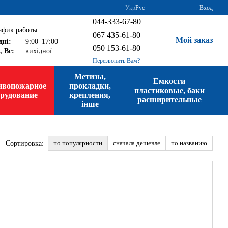
Укр
Рус
Вход
044-333-67-80
афик работы:
067 435-61-80
Мой заказ
дні:
9:00–17:00
050 153-61-80
, Вс:
вихідної
Перезвонить Вам?
Метизы,
Емкости
ивопожарное
прокладки,
пластиковые, баки
орудование
крепления,
расширительные
інше
по популярности
сначала дешевле
по названию
Сортировка: