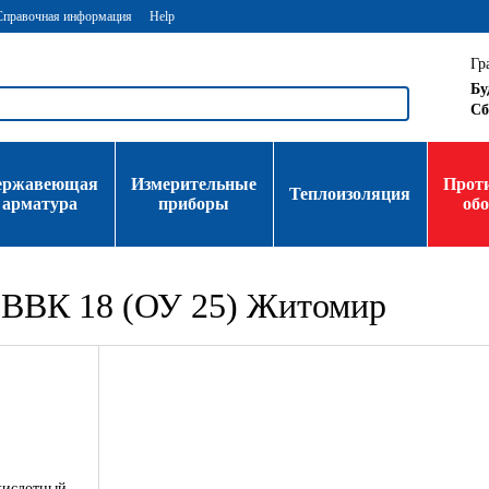
Справочная информация
Help
Гр
Бу
Сб
ержавеющая
Измерительные
Прот
Теплоизоляция
арматура
приборы
об
 ВВК 18 (ОУ 25) Житомир