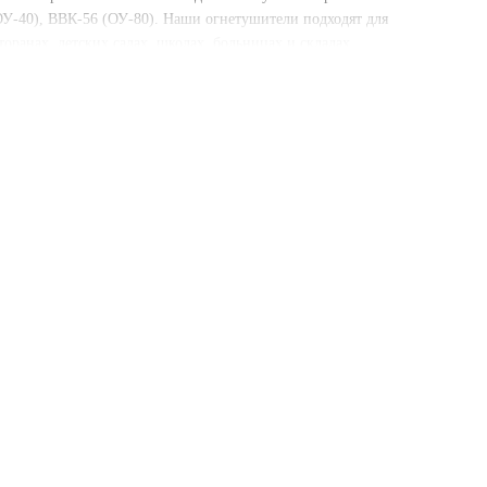
ОУ-40), ВВК-56 (ОУ-80). Наши огнетушители подходят для
торанах, детских садах, школах, больницах и складах.
сность вашего помещения. Заказывайте огнетушители прямо сейчас
шители к перевозке.
ентрацию кислорода и резко охлаждает зону пожара. Эффективен