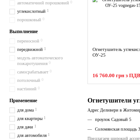
0
автоматичний порошковий
1
углекислотный
0
порошковый
Выполнение
0
переносной
1
Огнетушитель углекис
передвижной
ОУ-25
модуль автоматического
0
пожаротушения
0
самосрабатывает
16 760.00 грн з ПД
0
потолочный
0
настінний
Огнетушители угл
Применение
1
для дома
Адрес Деливери в Житомир
1
для квартиры
проулок Садовый 5
1
для дачи
Соломянская площадь 
1
для автомобиля
Предлагаем широкий ассо