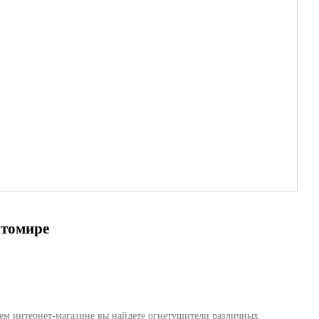
томире
ашем интернет-магазине вы найдете огнетушители различных