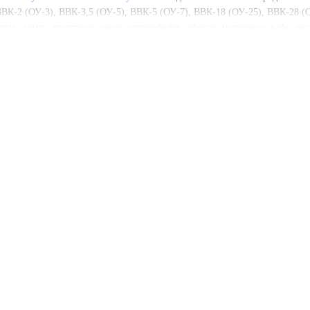
ВВК-2 (ОУ-3), ВВК-3,5 (ОУ-5), ВВК-5 (ОУ-7), ВВК-18 (ОУ-25), ВВК-28 (
тах: домах, квартирах, дачах, автомобилях, офисах, магазинах, кафе, рес
етушителей:
лей
:
У нас вы найдете огнетушители на любой случай.
 товары сертифицированы и отвечают стандартам безопасности.
арантии
:
Каждый огнетушитель сопровождается паспортом и гарантией.
 осуществляем доставку в течение 1 дня.
азаны с учетом НДС.
рый, надежный, безопасный и выгодный способ обеспечить пожаробезопа
ыборе!
чиком Деливери, или САТ, потому что Новая Почта не принимает огнету
етушителя ВВК 18 (ОУ 25)
ОУ 25) основан на подаче сжатого диоксида углерода: газ снижает конц
класс B) и электроустановок (класс E), не проводит ток.
 18 (ОУ 25) в Житомире