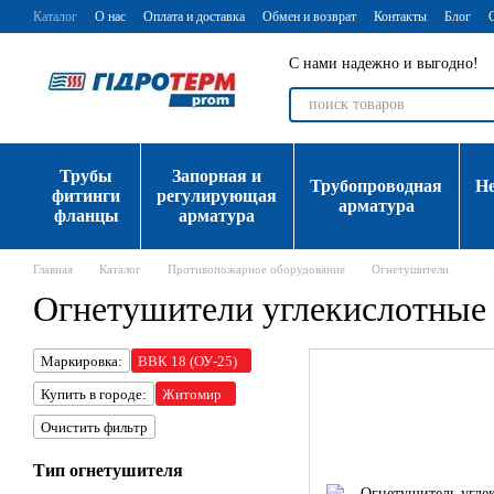
Перейти к основному контенту
Каталог
О нас
Оплата и доставка
Обмен и возврат
Контакты
Блог
С нами надежно и выгодно!
Трубы
Запорная и
Трубопроводная
Н
фитинги
регулирующая
арматура
фланцы
арматура
Главная
Каталог
Противопожарное оборудование
Огнетушители
Огнетушители углекислотные
Маркировка:
ВВК 18 (ОУ-25)
Купить в городе:
Житомир
Очистить фильтр
Тип огнетушителя