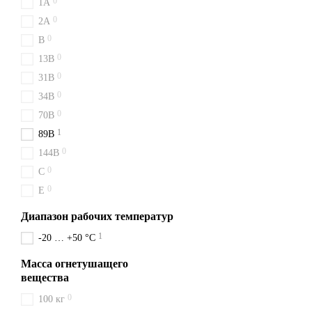
0
1A
Оформление заказа на ВВК 
0
2A
соседние города: Бердичів
0
B
Заказывай ВВК 18
0
13B
Заказывайте огнетушитель 
0
31B
Поможем с выбором.
0
34B
0
70B
1
89B
0
144B
0
C
0
E
Диапазон рабочих температур
1
-20 … +50 °C
Масса огнетушащего
вещества
0
100 кг