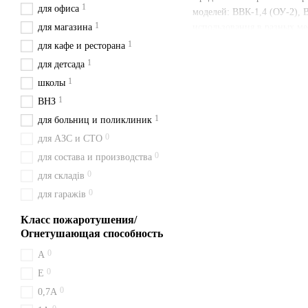
1
для офиса
моделей: ВВК-1,4 (ОУ-2), 
1
для магазина
использования в разных мес
1
для кафе и ресторана
Преимущества наших огн
1
для детсада
Широкий выбор моде
1
школы
Высокое качество
:
Все
1
ВНЗ
Наличие паспорта и г
1
для больниц и поликлиник
Быстрая доставка
:
Мы
0
для АЗС и СТО
Удобная цена
:
Цены ук
0
для состава и производства
С нами вы получаете быст
0
для складів
и будьте уверены в своем в
0
для гаражів
Доставка из Киева перевоз
Класс пожаротушения/
Особенности огн
Огнетушающая способность
0
A
Принцип действия ВВК 18 (
0
против горючих жидкостей (
Е
0
0,7А
Как заказать ВВК