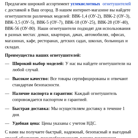
Предлагаем широкий ассортимент
углекислотных
огнетушителей
с доставкой в ​​Ваш огород. В нашем интернет-магазине вы найдете
огнетушители различных моделей: ВВК-1,4 (ОУ-2), ВВК-2 (ОУ-3),
ВВК-3,5 (ОУ-5), ВВК-5 (ОУ-7), ВВК-18 (ОУ-25), ВВК-28 (ОУ-40),
ВВК-56 (ОУ-80). Наши огнетушители подходят для использования
в разных местах: домах, квартирах, дачах, автомобилях, офисах,
магазинах, кафе, ресторанах, детских садах, школах, больницах и
складах.
Преимущества наших огнетушителей:
Широкий выбор моделей
:
У нас вы найдете огнетушители на
любой случай.
Высокое качество
:
Все товары сертифицированы и отвечают
стандартам безопасности.
Наличие паспорта и гарантии
:
Каждый огнетушитель
сопровождается паспортом и гарантией.
Быстрая доставка
:
Мы осуществляем доставку в течение 1
дня.
Удобная цена
:
Цены указаны с учетом НДС.
С нами вы получаете быстрый, надежный, безопасный и выгодный