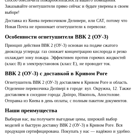
способ обеспечить пожаробезопасность вашего помещения.
Заказывайте огнетушители прямо сейчас и будьте уверены в своем
выборе!
Доставка из Киева перевозчиком Деливери, или САТ, потому что
Новая Почта не принимает огнетушители к перевозке.
Особенности огнетушителя ВВК 2 (ОУ-3)
Принцип действия ВВК 2 (ОУ-3) основан на подаче сжатого
диоксида углерода: газ снижает концентрацию кислорода и резко
охлаждает зону пожара. Эффективен против горючих жидкостей
(класс B) и электроустановок (класс E), не проводит ток.
ВВК 2 (ОУ-3) с доставкой в Кривом Роге
Огнетушитель ВВК 2 (ОУ-3) доставляем в Кривом Роге и область.
Отделение перевозчика Делівері в городе: вул. Окружна, 12. Также
доставляем в соседние города: Дніпро, Нікополь, Апостолове.
Отправка из Киева в день оплаты, с полным пакетом документов.
Наши преимущества
Выбирая нас, вы получаете выгодные цены, широкий выбор
моделей и быструю доставку ВВК 2 (ОУ-3) в Кривом Роге. Вся
продукция сертифицирована. Покупать у нас — надёжно и удобно.