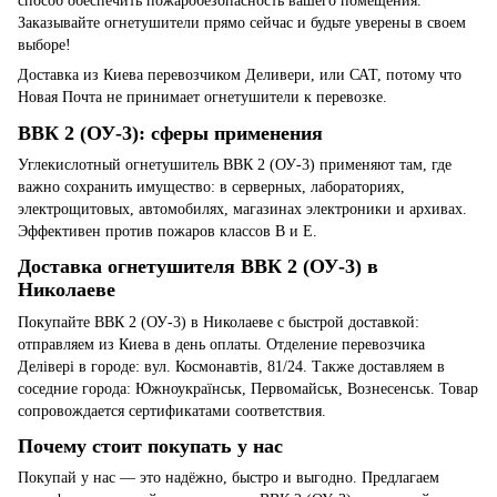
способ обеспечить пожаробезопасность вашего помещения.
Заказывайте огнетушители прямо сейчас и будьте уверены в своем
выборе!
Доставка из Киева перевозчиком Деливери, или САТ, потому что
Новая Почта не принимает огнетушители к перевозке.
ВВК 2 (ОУ-3): сферы применения
Углекислотный огнетушитель ВВК 2 (ОУ-3) применяют там, где
важно сохранить имущество: в серверных, лабораториях,
электрощитовых, автомобилях, магазинах электроники и архивах.
Эффективен против пожаров классов B и E.
Доставка огнетушителя ВВК 2 (ОУ-3) в
Николаеве
Покупайте ВВК 2 (ОУ-3) в Николаеве с быстрой доставкой:
отправляем из Киева в день оплаты. Отделение перевозчика
Делівері в городе: вул. Космонавтів, 81/24. Также доставляем в
соседние города: Южноукраїнськ, Первомайськ, Вознесенськ. Товар
сопровождается сертификатами соответствия.
Почему стоит покупать у нас
Покупай у нас — это надёжно, быстро и выгодно. Предлагаем