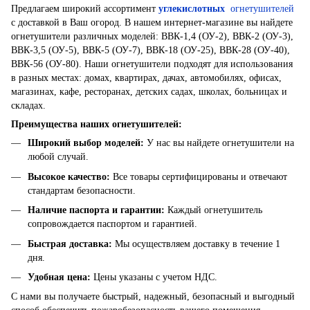
Предлагаем широкий ассортимент
углекислотных
огнетушителей
с доставкой в ​​Ваш огород. В нашем интернет-магазине вы найдете
огнетушители различных моделей: ВВК-1,4 (ОУ-2), ВВК-2 (ОУ-3),
ВВК-3,5 (ОУ-5), ВВК-5 (ОУ-7), ВВК-18 (ОУ-25), ВВК-28 (ОУ-40),
ВВК-56 (ОУ-80). Наши огнетушители подходят для использования
в разных местах: домах, квартирах, дачах, автомобилях, офисах,
магазинах, кафе, ресторанах, детских садах, школах, больницах и
складах.
Преимущества наших огнетушителей:
Широкий выбор моделей
:
У нас вы найдете огнетушители на
любой случай.
Высокое качество
:
Все товары сертифицированы и отвечают
стандартам безопасности.
Наличие паспорта и гарантии
:
Каждый огнетушитель
сопровождается паспортом и гарантией.
Быстрая доставка
:
Мы осуществляем доставку в течение 1
дня.
Удобная цена
:
Цены указаны с учетом НДС.
С нами вы получаете быстрый, надежный, безопасный и выгодный