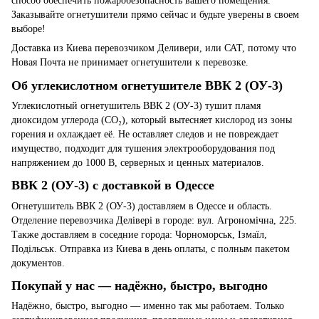
способ обеспечить пожаробезопасность вашего помещения.
Заказывайте огнетушители прямо сейчас и будьте уверены в своем
выборе!
Доставка из Киева перевозчиком Деливери, или САТ, потому что
Новая Почта не принимает огнетушители к перевозке.
Об углекислотном огнетушителе ВВК 2 (ОУ-3)
Углекислотный огнетушитель ВВК 2 (ОУ-3) тушит пламя
диоксидом углерода (CO₂), который вытесняет кислород из зоны
горения и охлаждает её. Не оставляет следов и не повреждает
имущество, подходит для тушения электрооборудования под
напряжением до 1000 В, серверных и ценных материалов.
ВВК 2 (ОУ-3) с доставкой в Одессе
Огнетушитель ВВК 2 (ОУ-3) доставляем в Одессе и область.
Отделение перевозчика Делівері в городе: вул. Агрономічна, 225.
Также доставляем в соседние города: Чорноморськ, Ізмаїл,
Подільськ. Отправка из Киева в день оплаты, с полным пакетом
документов.
Покупай у нас — надёжно, быстро, выгодно
Надёжно, быстро, выгодно — именно так мы работаем. Только