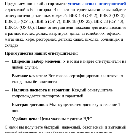
Предлагаем широкий ассортимент
углекислотных
огнетушителей
с доставкой в ​​Ваш огород. В нашем интернет-магазине вы найдете
огнетушители различных моделей: ВВК-1,4 (ОУ-2), ВВК-2 (ОУ-3),
ВВК-3,5 (ОУ-5), ВВК-5 (ОУ-7), ВВК-18 (ОУ-25), ВВК-28 (ОУ-40),
ВВК-56 (ОУ-80). Наши огнетушители подходят для использования
в разных местах: домах, квартирах, дачах, автомобилях, офисах,
магазинах, кафе, ресторанах, детских садах, школах, больницах и
складах.
Преимущества наших огнетушителей:
Широкий выбор моделей
:
У нас вы найдете огнетушители на
любой случай.
Высокое качество
:
Все товары сертифицированы и отвечают
стандартам безопасности.
Наличие паспорта и гарантии
:
Каждый огнетушитель
сопровождается паспортом и гарантией.
Быстрая доставка
:
Мы осуществляем доставку в течение 1
дня.
Удобная цена
:
Цены указаны с учетом НДС.
С нами вы получаете быстрый, надежный, безопасный и выгодный