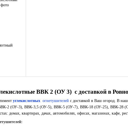
лотный
екислотные ВВК 2 (ОУ 3) с доставкой в ​​Ровн
ртимент
углекислотных
огнетушителей
с доставкой в ​​Ваш огород. В н
ВВК-2 (ОУ-3), ВВК-3,5 (ОУ-5), ВВК-5 (ОУ-7), ВВК-18 (ОУ-25), ВВК-28 (
тах: домах, квартирах, дачах, автомобилях, офисах, магазинах, кафе, рес
етушителей: