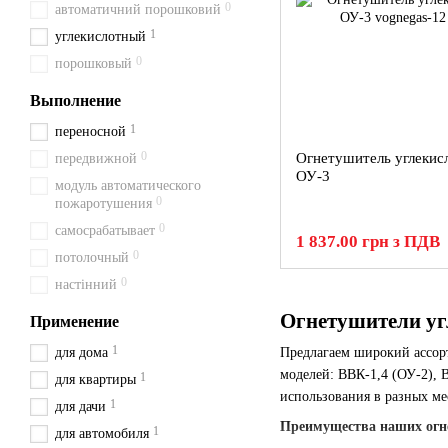
0
автоматичний порошковий
1
углекислотный
0
порошковый
Выполнение
1
переносной
0
Огнетушитель углекис
передвижной
ОУ-3
модуль автоматического
0
пожаротушения
0
самосрабатывает
1 837.00 грн з ПДВ
0
потолочный
0
настінний
Огнетушители угл
Применение
1
для дома
Предлагаем широкий ассо
моделей: ВВК-1,4 (ОУ-2), 
1
для квартиры
использования в разных мес
1
для дачи
Преимущества наших огн
1
для автомобиля