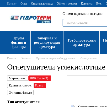
Перейти к основному контенту
Каталог
О нас
Оплата и доставка
Обмен и возврат
Контакты
Блог
С нами надежно и выгодно!
Трубы
Запорная и
Трубопроводная
Н
фитинги
регулирующая
арматура
фланцы
арматура
Главная
Каталог
Противопожарное оборудование
Огнетушители
Огнетушители углекислотные 
Маркировка:
ВВК 2 (ОУ-3)
Купить в городе:
Ровно
Очистить фильтр
Тип огнетушителя