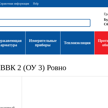
Справочная информация
Help
Гр
Бу
Сб
ержавеющая
Измерительные
Прот
Теплоизоляция
арматура
приборы
об
ВВК 2 (ОУ 3) Ровно