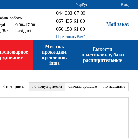
Укр
Рус
Вход
044-333-67-80
афик работы:
067 435-61-80
Мой заказ
дні:
9:00–17:00
050 153-61-80
, Вс:
вихідної
Перезвонить Вам?
Метизы,
Емкости
ивопожарное
прокладки,
пластиковые, баки
орудование
крепления,
расширительные
інше
по популярности
сначала дешевле
по названию
Сортировка: