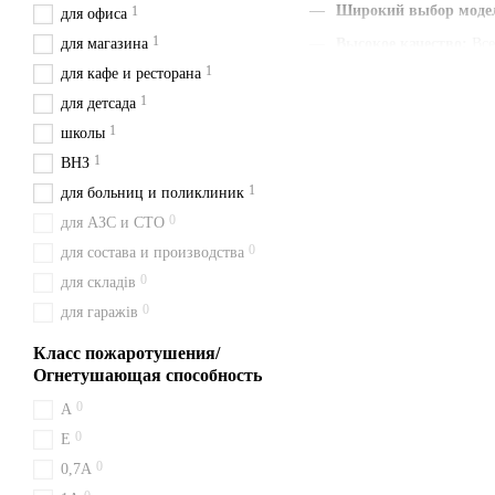
Широкий выбор моде
1
для офиса
1
для магазина
Высокое качество
:
Все
1
для кафе и ресторана
Наличие паспорта и г
1
для детсада
Быстрая доставка
:
Мы
1
школы
Удобная цена
:
Цены ук
1
ВНЗ
С нами вы получаете быст
1
для больниц и поликлиник
и будьте уверены в своем в
0
для АЗС и СТО
Доставка из Киева перевоз
0
для состава и производства
Как работает уг
0
для складів
0
для гаражів
Огнетушитель ВВК 2 (ОУ-3)
оборудование и документы
Класс пожаротушения/
Заказ и доставка
Огнетушающая способность
0
A
Заказать огнетушитель ВВК
0
доставляем в соседние гор
Е
0
0,7А
Преимущества по