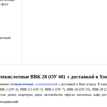
лотный
В
екислотные ВВК 28 (ОУ 40) с доставкой в ​​
Хм
ртимент
углекислотных
огнетушителей
с доставкой в ​​Ваш огород. В н
ВВК-2 (ОУ-3), ВВК-3,5 (ОУ-5), ВВК-5 (ОУ-7), ВВК-18 (ОУ-25), ВВК-28 (
тах: домах, квартирах, дачах, автомобилях, офисах, магазинах, кафе, рес
етушителей: