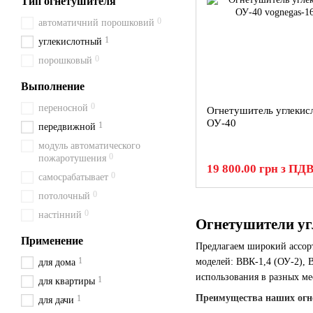
Тип огнетушителя
0
автоматичний порошковий
1
углекислотный
0
порошковый
Выполнение
0
переносной
Огнетушитель углекис
ОУ-40
1
передвижной
модуль автоматического
0
пожаротушения
19 800.00 грн з ПД
0
самосрабатывает
0
потолочный
0
настінний
Огнетушители угл
Применение
Предлагаем широкий ассо
1
моделей: ВВК-1,4 (ОУ-2), 
для дома
использования в разных мес
1
для квартиры
Преимущества наших огн
1
для дачи