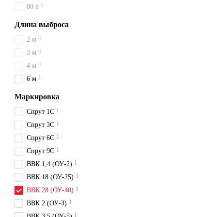
0
80 л
Длина выброса
0
2 м
0
3 м
0
4 м
1
6 м
Маркировка
1
Спрут 1С
1
Спрут 3С
1
Спрут 6С
1
Спрут 9С
1
ВВК 1,4 (ОУ-2)
1
ВВК 18 (ОУ-25)
1
ВВК 28 (ОУ-40)
1
ВВК 2 (ОУ-3)
1
ВВК 3,5 (ОУ-5)