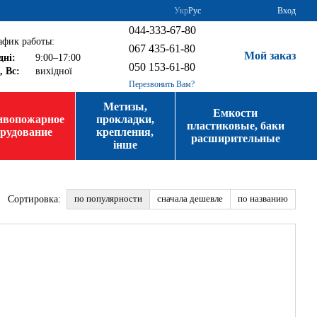
Укр
Рус
Вход
044-333-67-80
афик работы:
067 435-61-80
Мой заказ
дні:
9:00–17:00
050 153-61-80
, Вс:
вихідної
Перезвонить Вам?
Метизы,
Емкости
ивопожарное
прокладки,
пластиковые, баки
орудование
крепления,
расширительные
інше
по популярности
сначала дешевле
по названию
Сортировка: