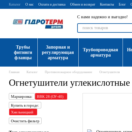
Перейти к основному контенту
Каталог
О нас
Оплата и доставка
Обмен и возврат
Контакты
Блог
С нами надежно и выгодно!
Трубы
Запорная и
Трубопроводная
Н
фитинги
регулирующая
арматура
фланцы
арматура
Главная
Каталог
Противопожарное оборудование
Огнетушители
Огнетушители углекислотные
Маркировка:
ВВК 28 (ОУ-40)
Купить в городе:
Хмельницкий
Очистить фильтр