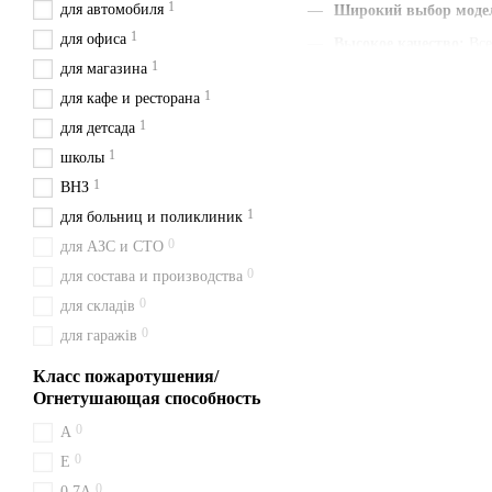
1
для автомобиля
Широкий выбор моде
1
для офиса
Высокое качество
:
Все
1
для магазина
Наличие паспорта и г
1
для кафе и ресторана
Быстрая доставка
:
Мы
1
для детсада
Удобная цена
:
Цены ук
1
школы
С нами вы получаете быст
1
ВНЗ
и будьте уверены в своем в
1
для больниц и поликлиник
Доставка из Киева перевоз
0
для АЗС и СТО
Особенности огн
0
для состава и производства
0
для складів
Принцип действия ВВК 28 (
0
против горючих жидкостей (
для гаражів
Доставка огнету
Класс пожаротушения/
Огнетушающая способность
Покупайте ВВК 28 (ОУ 40) 
0
A
доставляем в соседние гор
0
Е
Купить ВВК 28 (
0
0,7А