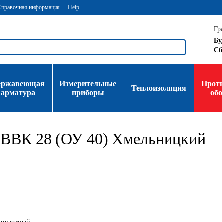
Справочная информация
Help
Гр
Бу
Сб
ержавеющая
Измерительные
Прот
Теплоизоляция
арматура
приборы
об
 ВВК 28 (ОУ 40) Хмельницкий