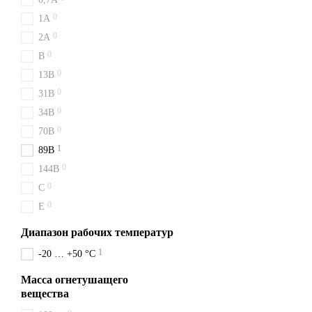
Купить ВВК 28 (ОУ 40) в Х
0
1A
Надёжный партнёр для ваш
0
2A
0
B
0
13B
0
31B
0
34B
0
70B
1
89B
0
144B
0
C
0
E
Диапазон рабочих температур
1
-20 … +50 °C
Масса огнетушащего
вещества