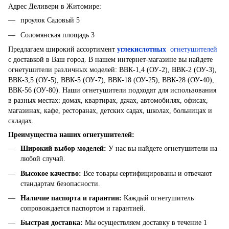
Адрес Деливери в Житомире:
проулок Садовый 5
Соломянская площадь 3
Предлагаем широкий ассортимент
углекислотных
огнетушителей
с доставкой в ​​Ваш город. В нашем интернет-магазине вы найдете
огнетушители различных моделей: ВВК-1,4 (ОУ-2), ВВК-2 (ОУ-3),
ВВК-3,5 (ОУ-5), ВВК-5 (ОУ-7), ВВК-18 (ОУ-25), ВВК-28 (ОУ-40),
ВВК-56 (ОУ-80). Наши огнетушители подходят для использования
в разных местах: домах, квартирах, дачах, автомобилях, офисах,
магазинах, кафе, ресторанах, детских садах, школах, больницах и
складах.
Преимущества наших огнетушителей:
Широкий выбор моделей
:
У нас вы найдете огнетушители на
любой случай.
Высокое качество
:
Все товары сертифицированы и отвечают
стандартам безопасности.
Наличие паспорта и гарантии
:
Каждый огнетушитель
сопровождается паспортом и гарантией.
Быстрая доставка
:
Мы осуществляем доставку в течение 1