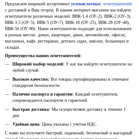
Предлагаем широкий ассортимент
углекислотных
огнетушителей
с доставкой в ​​Ваш огород. В нашем интернет-магазине вы найдете
огнетушители различных моделей: ВВК-1,4 (ОУ-2), ВВК-2 (ОУ-3),
ВВК-3,5 (ОУ-5), ВВК-5 (ОУ-7), ВВК-18 (ОУ-25), ВВК-28 (ОУ-40),
ВВК-56 (ОУ-80). Наши огнетушители подходят для использования
в разных местах: домах, квартирах, дачах, автомобилях, офисах,
магазинах, кафе, ресторанах, детских садах, школах, больницах и
складах.
Преимущества наших огнетушителей:
Широкий выбор моделей
:
У нас вы найдете огнетушители на
любой случай.
Высокое качество
:
Все товары сертифицированы и отвечают
стандартам безопасности.
Наличие паспорта и гарантии
:
Каждый огнетушитель
сопровождается паспортом и гарантией.
Быстрая доставка
:
Мы осуществляем доставку в течение 1
дня.
Удобная цена
:
Цены указаны с учетом НДС.
С нами вы получаете быстрый, надежный, безопасный и выгодный