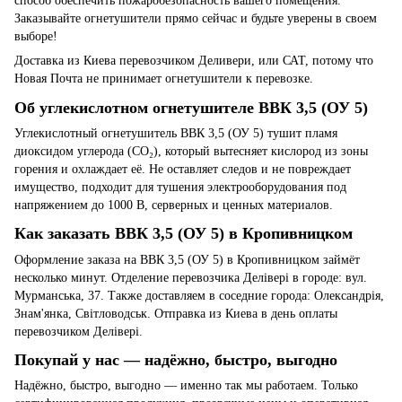
способ обеспечить пожаробезопасность вашего помещения.
Заказывайте огнетушители прямо сейчас и будьте уверены в своем
выборе!
Доставка из Киева перевозчиком Деливери, или САТ, потому что
Новая Почта не принимает огнетушители к перевозке.
Об углекислотном огнетушителе ВВК 3,5 (ОУ 5)
Углекислотный огнетушитель ВВК 3,5 (ОУ 5) тушит пламя
диоксидом углерода (CO₂), который вытесняет кислород из зоны
горения и охлаждает её. Не оставляет следов и не повреждает
имущество, подходит для тушения электрооборудования под
напряжением до 1000 В, серверных и ценных материалов.
Как заказать ВВК 3,5 (ОУ 5) в Кропивницком
Оформление заказа на ВВК 3,5 (ОУ 5) в Кропивницком займёт
несколько минут. Отделение перевозчика Делівері в городе: вул.
Мурманська, 37. Также доставляем в соседние города: Олександрія,
Знам'янка, Світловодськ. Отправка из Киева в день оплаты
перевозчиком Делівері.
Покупай у нас — надёжно, быстро, выгодно
Надёжно, быстро, выгодно — именно так мы работаем. Только