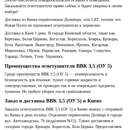
способ обеспечить пожаробезопасность вашего помещения.
Заказывайте огнетушители прямо сейчас и будьте уверены в своем
выборе!
Доставка из Киева перевозчиком Деливери, или САТ, потому что
Новая Почта не принимает огнетушители к перевозке.
Доставка в Киев 1 день. В города Киевской области, такие как:
Березань, Белая Церковь, Богуслав, Борисполь, Боярка, Бровары,
Буча, Васильков, Вышгород, Вишневое, Ирпень, Кагарлык,
Мироновка, Обухов, Переяслав, Ржищев, Сквира, Славутич,
Тараща, Тетиев, Узин, Украинка.
Преимущества огнетушителя ВВК 3,5 (ОУ 5)
Среди преимуществ ВВК 3,5 (ОУ 5) — универсальность и
безопасность для техники: тушит горючие жидкости и
электроустановки, не проводит ток и не повреждает предметы
тушения. Не требует уборки после срабатывания.
Заказ и доставка ВВК 3,5 (ОУ 5) в Киеве
Заказать огнетушитель ВВК 3,5 (ОУ 5) в Киеве можно с отправкой
из Киева в день оплаты. Отделение перевозчика Делівері в городе:
вул. Автозаводська, 76 (відділення №12). Также доставляем в
соседние города: Бровари, Бориспіль, Біла Церква. Предоставляем