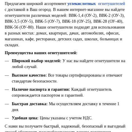
Предлагаем широкий ассортимент
углекислотных
огнетушителей
с доставкой в ​​Ваш огород. В нашем интернет-магазине вы найдете
огнетушители различных моделей: ВВК-1,4 (ОУ-2), ВВК-2 (ОУ-3),
ВВК-3,5 (ОУ-5), ВВК-5 (ОУ-7), ВВК-18 (ОУ-25), ВВК-28 (ОУ-40),
ВВК-56 (ОУ-80). Наши огнетушители подходят для использования
в разных местах: домах, квартирах, дачах, автомобилях, офисах,
магазинах, кафе, ресторанах, детских садах, школах, больницах и
складах.
Преимущества наших огнетушителей:
Широкий выбор моделей
:
У нас вы найдете огнетушители на
любой случай.
Высокое качество
:
Все товары сертифицированы и отвечают
стандартам безопасности.
Наличие паспорта и гарантии
:
Каждый огнетушитель
сопровождается паспортом и гарантией.
Быстрая доставка
:
Мы осуществляем доставку в течение 1
дня.
Удобная цена
:
Цены указаны с учетом НДС.
С нами вы получаете быстрый, надежный, безопасный и выгодный