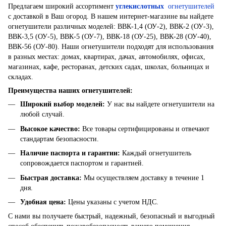
Предлагаем широкий ассортимент
углекислотных
огнетушителей
с доставкой в ​​Ваш огород. В нашем интернет-магазине вы найдете
огнетушители различных моделей: ВВК-1,4 (ОУ-2), ВВК-2 (ОУ-3),
ВВК-3,5 (ОУ-5), ВВК-5 (ОУ-7), ВВК-18 (ОУ-25), ВВК-28 (ОУ-40),
ВВК-56 (ОУ-80). Наши огнетушители подходят для использования
в разных местах: домах, квартирах, дачах, автомобилях, офисах,
магазинах, кафе, ресторанах, детских садах, школах, больницах и
складах.
Преимущества наших огнетушителей:
Широкий выбор моделей
:
У нас вы найдете огнетушители на
любой случай.
Высокое качество
:
Все товары сертифицированы и отвечают
стандартам безопасности.
Наличие паспорта и гарантии
:
Каждый огнетушитель
сопровождается паспортом и гарантией.
Быстрая доставка
:
Мы осуществляем доставку в течение 1
дня.
Удобная цена
:
Цены указаны с учетом НДС.
С нами вы получаете быстрый, надежный, безопасный и выгодный