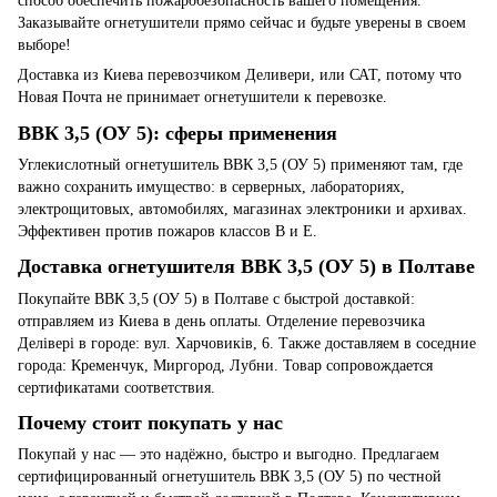
способ обеспечить пожаробезопасность вашего помещения.
Заказывайте огнетушители прямо сейчас и будьте уверены в своем
выборе!
Доставка из Киева перевозчиком Деливери, или САТ, потому что
Новая Почта не принимает огнетушители к перевозке.
ВВК 3,5 (ОУ 5): сферы применения
Углекислотный огнетушитель ВВК 3,5 (ОУ 5) применяют там, где
важно сохранить имущество: в серверных, лабораториях,
электрощитовых, автомобилях, магазинах электроники и архивах.
Эффективен против пожаров классов B и E.
Доставка огнетушителя ВВК 3,5 (ОУ 5) в Полтаве
Покупайте ВВК 3,5 (ОУ 5) в Полтаве с быстрой доставкой:
отправляем из Киева в день оплаты. Отделение перевозчика
Делівері в городе: вул. Харчовиків, 6. Также доставляем в соседние
города: Кременчук, Миргород, Лубни. Товар сопровождается
сертификатами соответствия.
Почему стоит покупать у нас
Покупай у нас — это надёжно, быстро и выгодно. Предлагаем
сертифицированный огнетушитель ВВК 3,5 (ОУ 5) по честной