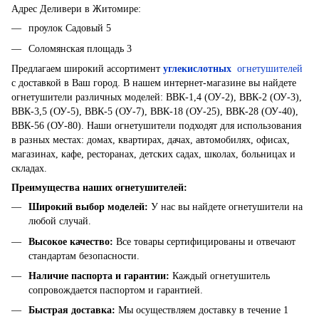
Адрес Деливери в Житомире:
проулок Садовый 5
Соломянская площадь 3
Предлагаем широкий ассортимент
углекислотных
огнетушителей
с доставкой в ​​Ваш город. В нашем интернет-магазине вы найдете
огнетушители различных моделей: ВВК-1,4 (ОУ-2), ВВК-2 (ОУ-3),
ВВК-3,5 (ОУ-5), ВВК-5 (ОУ-7), ВВК-18 (ОУ-25), ВВК-28 (ОУ-40),
ВВК-56 (ОУ-80). Наши огнетушители подходят для использования
в разных местах: домах, квартирах, дачах, автомобилях, офисах,
магазинах, кафе, ресторанах, детских садах, школах, больницах и
складах.
Преимущества наших огнетушителей:
Широкий выбор моделей
:
У нас вы найдете огнетушители на
любой случай.
Высокое качество
:
Все товары сертифицированы и отвечают
стандартам безопасности.
Наличие паспорта и гарантии
:
Каждый огнетушитель
сопровождается паспортом и гарантией.
Быстрая доставка
:
Мы осуществляем доставку в течение 1