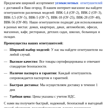
Предлагаем широкий ассортимент
углекислотных
огнетушителей
с доставкой в ​​Ваш огород. В нашем интернет-магазине вы найдете
огнетушители различных моделей: ВВК-1,4 (ОУ-2), ВВК-2 (ОУ-3),
ВВК-3,5 (ОУ-5), ВВК-5 (ОУ-7), ВВК-18 (ОУ-25), ВВК-28 (ОУ-40),
ВВК-56 (ОУ-80). Наши огнетушители подходят для использования
в разных местах: домах, квартирах, дачах, автомобилях, офисах,
магазинах, кафе, ресторанах, детских садах, школах, больницах и
складах.
Преимущества наших огнетушителей:
Широкий выбор моделей
:
У нас вы найдете огнетушители на
любой случай.
Высокое качество
:
Все товары сертифицированы и отвечают
стандартам безопасности.
Наличие паспорта и гарантии
:
Каждый огнетушитель
сопровождается паспортом и гарантией.
Быстрая доставка
:
Мы осуществляем доставку в течение 1
дня.
Удобная цена
:
Цены указаны с учетом НДС.
С нами вы получаете быстрый, надежный, безопасный и выгодный