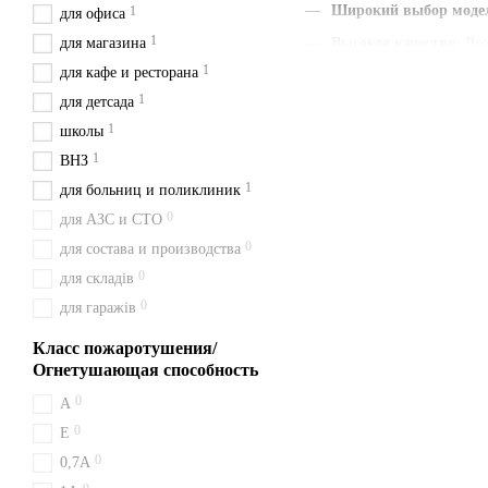
Широкий выбор моде
1
для офиса
1
для магазина
Высокое качество
:
Все
1
для кафе и ресторана
Наличие паспорта и г
1
для детсада
Быстрая доставка
:
Мы
1
школы
Удобная цена
:
Цены ук
1
ВНЗ
С нами вы получаете быст
1
для больниц и поликлиник
и будьте уверены в своем в
0
для АЗС и СТО
Доставка из Киева перевоз
0
для состава и производства
0
для складів
0
для гаражів
Класс пожаротушения/
Огнетушающая способность
0
A
0
Е
0
0,7А