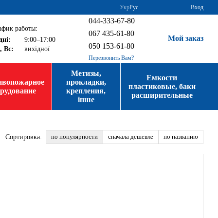
Укр
Рус
Вход
044-333-67-80
афик работы:
067 435-61-80
Мой заказ
дні:
9:00–17:00
050 153-61-80
, Вс:
вихідної
Перезвонить Вам?
Метизы,
Емкости
ивопожарное
прокладки,
пластиковые, баки
орудование
крепления,
расширительные
інше
по популярности
сначала дешевле
по названию
Сортировка: