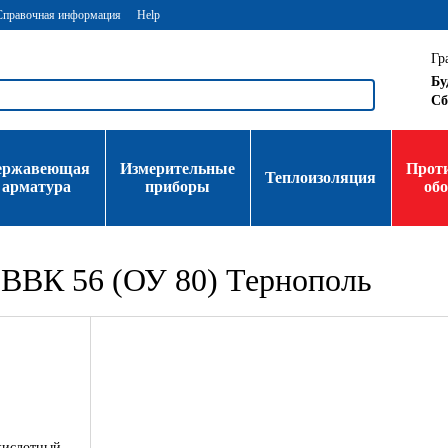
Справочная информация
Help
Гр
Бу
Сб
ержавеющая
Измерительные
Прот
Теплоизоляция
арматура
приборы
об
 ВВК 56 (ОУ 80) Тернополь