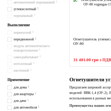
0
автоматичний порошковий
1
углекислотный
0
порошковый
Выполнение
0
переносной
1
Огнетушитель углекис
передвижной
ОУ-80
модуль автоматического
0
пожаротушения
0
самосрабатывает
31 481.00 грн з ПД
0
потолочный
0
настінний
Огнетушители угл
Применение
1
для дома
Предлагаем широкий ассо
моделей: ВВК-1,4 (ОУ-2), 
1
для квартиры
использования в разных мес
1
для дачи
Преимущества наших огн
1
для автомобиля