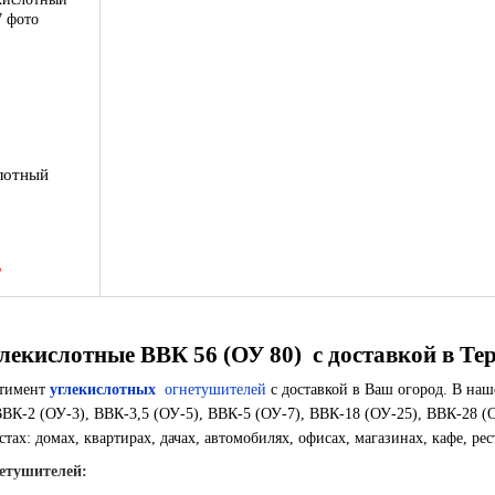
лотный
В
екислотные ВВК 56 (ОУ 80) с доставкой в ​​Те
ртимент
углекислотных
огнетушителей
с доставкой в ​​Ваш огород. В н
ВВК-2 (ОУ-3), ВВК-3,5 (ОУ-5), ВВК-5 (ОУ-7), ВВК-18 (ОУ-25), ВВК-28 (
тах: домах, квартирах, дачах, автомобилях, офисах, магазинах, кафе, рес
етушителей: