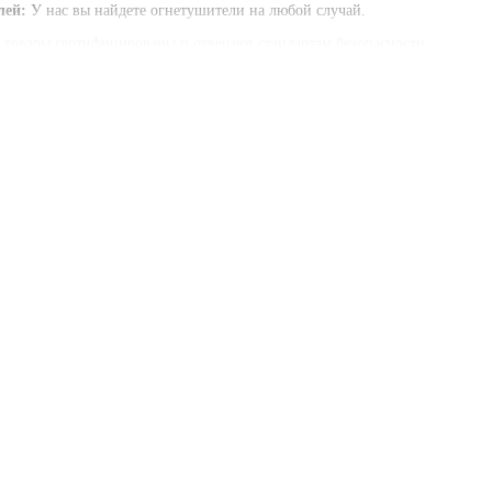
лей
:
У нас вы найдете огнетушители на любой случай.
 товары сертифицированы и отвечают стандартам безопасности.
арантии
:
Каждый огнетушитель сопровождается паспортом и гарантией.
 осуществляем доставку в течение 1 дня.
азаны с учетом НДС.
рый, надежный, безопасный и выгодный способ обеспечить пожаробезопа
ыборе!
чиком Деливери, или САТ, потому что Новая Почта не принимает огнету