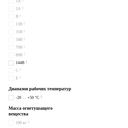
0
1A
0
2A
0
B
0
13B
0
31B
0
34B
0
70B
0
89B
1
144B
0
C
0
E
Диапазон рабочих температур
1
-20 … +50 °C
Масса огнетушащего
вещества
0
100 кг