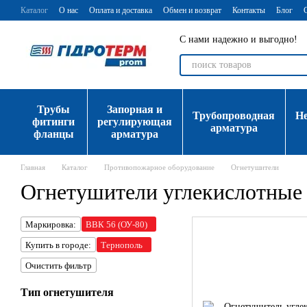
Перейти к основному контенту
Каталог
О нас
Оплата и доставка
Обмен и возврат
Контакты
Блог
С нами надежно и выгодно!
Трубы
Запорная и
Трубопроводная
Н
фитинги
регулирующая
арматура
фланцы
арматура
Главная
Каталог
Противопожарное оборудование
Огнетушители
Огнетушители углекислотные
Маркировка:
ВВК 56 (ОУ-80)
Купить в городе:
Тернополь
Очистить фильтр
Тип огнетушителя