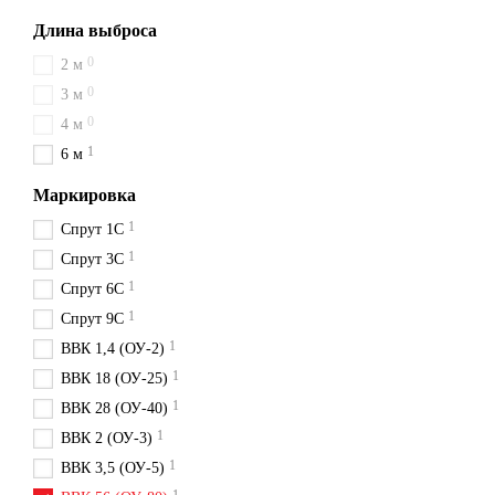
Длина выброса
0
2 м
0
3 м
0
4 м
1
6 м
Маркировка
1
Спрут 1С
1
Спрут 3С
1
Спрут 6С
1
Спрут 9С
1
ВВК 1,4 (ОУ-2)
1
ВВК 18 (ОУ-25)
1
ВВК 28 (ОУ-40)
1
ВВК 2 (ОУ-3)
1
ВВК 3,5 (ОУ-5)